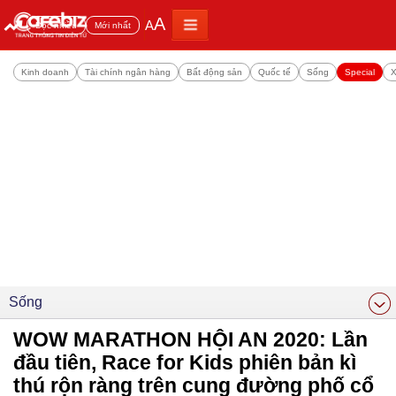
A
A
Đọc nhiều
Mới nhất
Kinh doanh
Tài chính ngân hàng
Bất động sản
Quốc tế
Sống
Special
X
Sống
WOW MARATHON HỘI AN 2020: Lần
đầu tiên, Race for Kids phiên bản kì
thú rộn ràng trên cung đường phố cổ