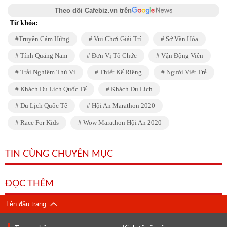
Theo dõi Cafebiz.vn trên
Từ khóa:
Truyền Cảm Hứng
Vui Chơi Giải Trí
Sở Văn Hóa
Tỉnh Quảng Nam
Đơn Vị Tổ Chức
Vận Động Viên
Trải Nghiệm Thú Vị
Thiết Kế Riêng
Người Việt Trẻ
Khách Du Lịch Quốc Tế
Khách Du Lịch
Du Lịch Quốc Tế
Hội An Marathon 2020
Race For Kids
Wow Marathon Hội An 2020
TIN CÙNG CHUYÊN MỤC
ĐỌC THÊM
Lên đầu trang