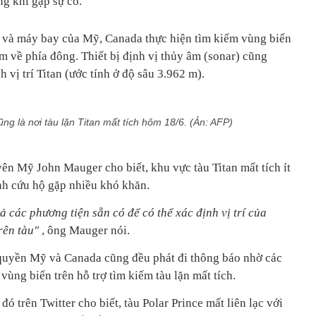
g khi gặp sự cố.
u và máy bay của Mỹ, Canada thực hiện tìm kiếm vùng biển
 về phía đông. Thiết bị định vị thủy âm (sonar) cũng
 vị trí Titan (ước tính ở độ sâu 3.962 m).
 cũng là nơi tàu lặn Titan mất tích hôm 18/6. (Ản: AFP)
ên Mỹ John Mauger cho biết, khu vực tàu Titan mất tích ít
ình cứu hộ gặp nhiều khó khăn.
ả các phương tiện sẵn có để có thể xác định vị trí của
trên tàu"
, ông Mauger nói.
quyền Mỹ và Canada cũng đều phát đi thông báo nhờ các
vùng biển trên hỗ trợ tìm kiếm tàu lặn mất tích.
ó trên Twitter cho biết, tàu Polar Prince mất liên lạc với