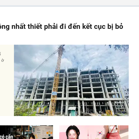
ông nhất thiết phải đi đến kết cục bị bỏ
ế
à ở