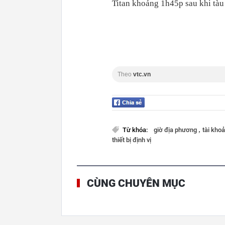
Titan khoảng 1h45p sau khi tàu 
Theo
vtc.vn
,
Từ khóa:
giờ địa phương
tài kho
thiết bị định vị
CÙNG CHUYÊN MỤC