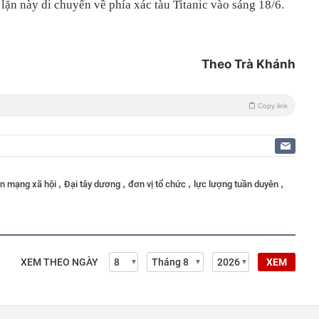
lặn này di chuyển về phía xác tàu Titanic vào sáng 18/6.
Theo Trà Khánh
Copy link
,
,
,
,
ản mạng xã hội
Đại tây dương
đơn vị tổ chức
lực lượng tuần duyên
XEM THEO NGÀY
XEM