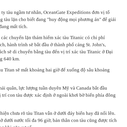
 ty tàu ngầm tư nhân, OceanGate Expeditions đơn vị tổ
 tàu lặn cho biết đang "huy động mọi phương án" để giải
đang mất tích.
các chuyến lặn thám hiểm xác tàu Titanic có chi phí
, hành trình sẽ bắt đầu ở thành phố cảng St. John's,
 sẽ di chuyển bằng tàu đến vị trí xác tàu Titanic ở Đại
ng 640 km.
tàu Titan sẽ mất khoảng hai giờ để xuống độ sâu khoảng
 hải quân, lực lượng tuần duyên Mỹ và Canada bắt đầu
vị trí con tàu được xác định ở ngoài khơi bờ biển phía đông
iện chưa rõ tàu Titan vẫn ở dưới đáy biển hay đã nổi lên.
 ở dưới nước tối đa 96 giờ, bản thân con tàu cũng được tích