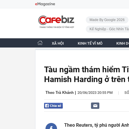
Bỏ qua điều hướng
CafeBiz - Trang chủ
Made By Google 2026
Kế Nghiệp - Góc Nhìn Tà
XÃ HỘI
KINH TẾ VĨ MÔ
KINH 
Tàu ngầm thám hiểm Tit
Hamish Harding ở trên 
|
Theo Trà Khánh
|
20/06/2023 20:55 PM
S
Theo Reuters, tỷ phú người Anh