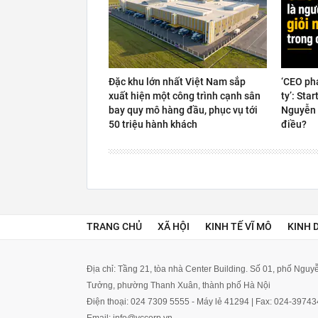
Đặc khu lớn nhất Việt Nam sắp
‘CEO ph
xuất hiện một công trình cạnh sân
ty’: Sta
bay quy mô hàng đầu, phục vụ tới
Nguyễn 
50 triệu hành khách
điều?
TRANG CHỦ
XÃ HỘI
KINH TẾ VĨ MÔ
KINH 
Địa chỉ: Tầng 21, tòa nhà Center Building. Số 01, phố Ngu
Tưởng, phường Thanh Xuân, thành phố Hà Nội
Điện thoại: 024 7309 5555 - Máy lẻ 41294 | Fax: 024-3974