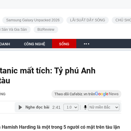
Samsung Galaxy Unpacked 2026
LÃI SUẤT DẬY SÓNG
CHỦ SHO
i Sản Và Gia Sản
BizReview
DOANH
CÔNG NGHỆ
SỐNG
anic mất tích: Tỷ phú Anh
tàu
ỐNG
Theo dõi Cafebiz.vn trên
2:41
Nghe đọc bài
 Hamish Harding là một trong 5 người có mặt trên tàu lặn