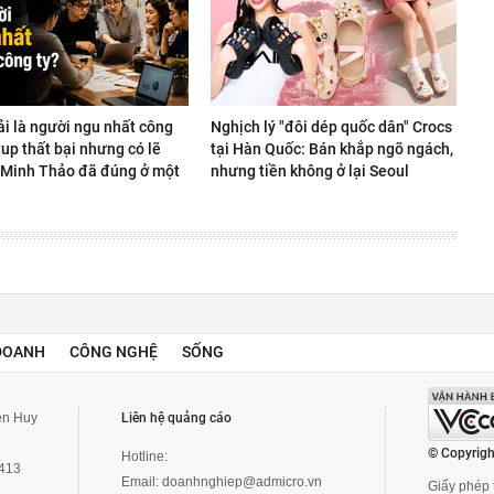
ải là người ngu nhất công
Nghịch lý "đôi dép quốc dân" Crocs
rtup thất bại nhưng có lẽ
tại Hàn Quốc: Bán khắp ngõ ngách,
Minh Thảo đã đúng ở một
nhưng tiền không ở lại Seoul
DOANH
CÔNG NGHỆ
SỐNG
yễn Huy
Liên hệ quảng cáo
© Copyrigh
Hotline:
3413
Email:
doanhnghiep@admicro.vn
Giấy phép t