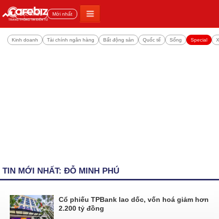
Đọc nhiều
Mới nhất
Kinh doanh
Tài chính ngân hàng
Bất động sản
Quốc tế
Sống
Special
X
TIN MỚI NHẤT: ĐỖ MINH PHÚ
Cổ phiếu TPBank lao dốc, vốn hoá giảm hơn
2.200 tỷ đồng