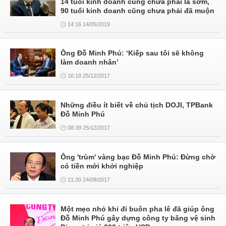
14 tuổi kinh doanh cũng chưa phải là sớm,
90 tuổi kinh doanh cũng chưa phải đã muộn
14:16 14/05/2019
Ông Đỗ Minh Phú: ‘Kiếp sau tôi sẽ không
làm doanh nhân’
16:18 25/12/2017
Những điều ít biết về chủ tịch DOJI, TPBank
Đỗ Minh Phú
08:39 25/12/2017
Ông 'trùm' vàng bạc Đỗ Minh Phú: Đừng chờ
có tiền mới khởi nghiệp
21:30 24/09/2017
Một mẹo nhỏ khi đi buôn pha lê đã giúp ông
Đỗ Minh Phú gây dựng công ty băng vệ sinh