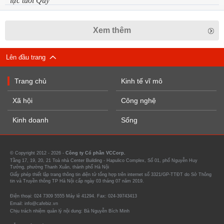
Xem thêm
Lên đầu trang
Trang chủ
Kinh tế vĩ mô
Xã hội
Công nghệ
Kinh doanh
Sống
© Copyright 2012 - 2026 -
Công ty Cổ phần VCCorp.
Tầng 17, 19, 20, 21 Toà nhà Center Building - Hapulico Complex, Số 01, phố Nguyễn Huy
Tưởng, phường Thanh Xuân, thành phố Hà Nội
Giấy phép thiết lập trang thông tin điện tử tổng hợp trên internet số 3321/GP-TTĐT do Sở Thông
tin và Truyền thông TP Hà Nội cấp ngày 03 tháng 07 năm 2019.
Điện thoại: 024 7309 5555 Máy lẻ 41294. Fax: 024-39743413
Email: info@cafebiz.vn
Chịu trách nhiệm quản lý nội dung: Bà Nguyễn Bích Minh