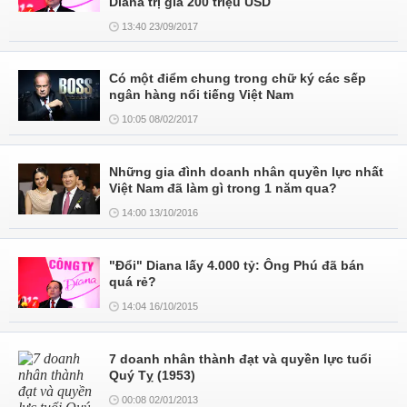
Diana trị giá 200 triệu USD
13:40 23/09/2017
Có một điểm chung trong chữ ký các sếp
ngân hàng nổi tiếng Việt Nam
10:05 08/02/2017
Những gia đình doanh nhân quyền lực nhất
Việt Nam đã làm gì trong 1 năm qua?
14:00 13/10/2016
"Đổi" Diana lấy 4.000 tỷ: Ông Phú đã bán
quá rẻ?
14:04 16/10/2015
7 doanh nhân thành đạt và quyền lực tuổi
Quý Tỵ (1953)
00:08 02/01/2013