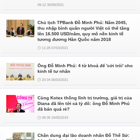
09:12 30/09/2021
Chủ tịch TPBank Đỗ Minh Phú: Năm 2045,
thu nhập bình quân người Việt có thể tăng
lên 16.500 USD/năm, quy mô nền kinh tế
tương đương Hàn Quốc năm 2018
11:28 07/03/2021
Ông Đỗ Minh Phú: 4 từ khoá để 'cởi trói' cho
kinh tế tư nhân
20:34 06/03/2021
Cùng Kotex thống lĩnh trị trường, giá trị của
Diana đã lên tới cả tỷ đô: ông Đỗ Minh Phú
đã bán quá rẻ?
08:38 16/05/2019
Chân dung đại lão doanh nhân Đỗ Thế Sử: