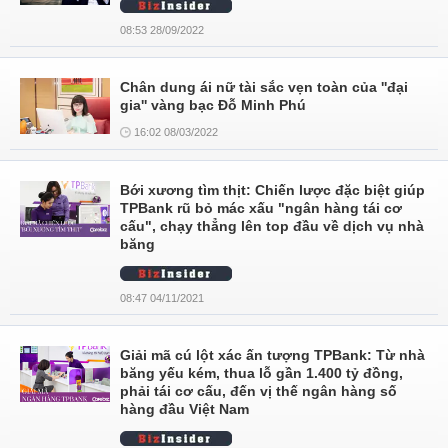
08:53 28/09/2022
Chân dung ái nữ tài sắc vẹn toàn của ''đại
gia'' vàng bạc Đỗ Minh Phú
16:02 08/03/2022
Bới xương tìm thịt: Chiến lược đặc biệt giúp
TPBank rũ bỏ mác xấu "ngân hàng tái cơ
cấu", chạy thẳng lên top đầu về dịch vụ nhà
băng
08:47 04/11/2021
Giải mã cú lột xác ấn tượng TPBank: Từ nhà
băng yếu kém, thua lỗ gần 1.400 tỷ đồng,
phải tái cơ cấu, đến vị thế ngân hàng số
hàng đầu Việt Nam