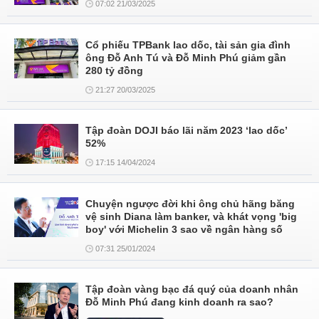
07:02 21/03/2025
Cổ phiếu TPBank lao dốc, tài sản gia đình
ông Đỗ Anh Tú và Đỗ Minh Phú giảm gần
280 tỷ đồng
21:27 20/03/2025
Tập đoàn DOJI báo lãi năm 2023 ‘lao dốc’
52%
17:15 14/04/2024
Chuyện ngược đời khi ông chủ hãng băng
vệ sinh Diana làm banker, và khát vọng 'big
boy' với Michelin 3 sao về ngân hàng số
07:31 25/01/2024
Tập đoàn vàng bạc đá quý của doanh nhân
Đỗ Minh Phú đang kinh doanh ra sao?