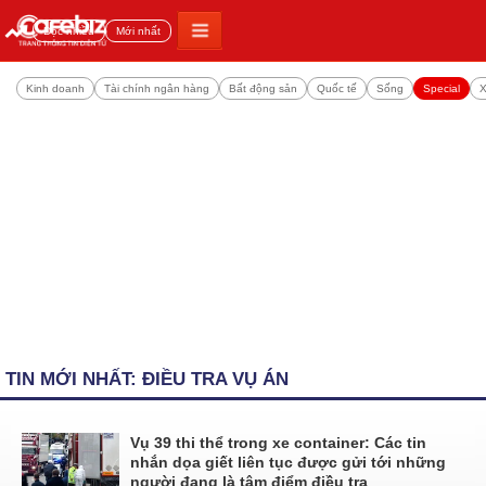
Đọc nhiều
Mới nhất
Kinh doanh
Tài chính ngân hàng
Bất động sản
Quốc tế
Sống
Special
X
TIN MỚI NHẤT: ĐIỀU TRA VỤ ÁN
Vụ 39 thi thể trong xe container: Các tin
nhắn dọa giết liên tục được gửi tới những
người đang là tâm điểm điều tra