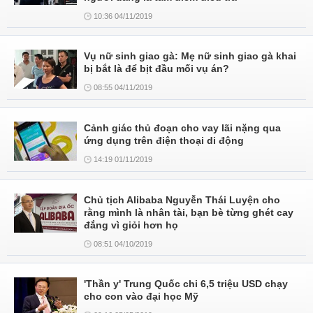
10:36 04/11/2019
Vụ nữ sinh giao gà: Mẹ nữ sinh giao gà khai
bị bắt là để bịt đầu mối vụ án?
08:55 04/11/2019
Cảnh giác thủ đoạn cho vay lãi nặng qua
ứng dụng trên điện thoại di động
14:19 01/11/2019
Chủ tịch Alibaba Nguyễn Thái Luyện cho
rằng mình là nhân tài, bạn bè từng ghét cay
đắng vì giỏi hơn họ
08:51 04/10/2019
'Thần y' Trung Quốc chi 6,5 triệu USD chạy
cho con vào đại học Mỹ