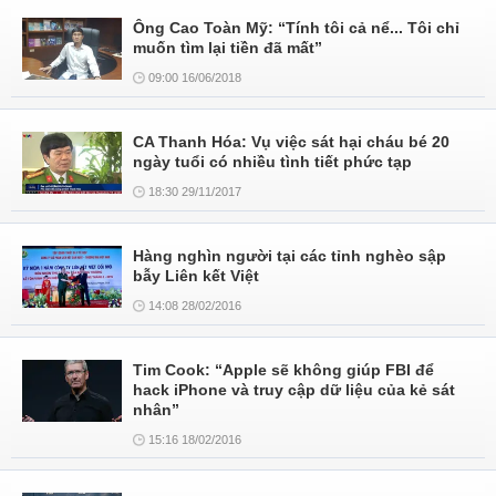
Ông Cao Toàn Mỹ: “Tính tôi cả nể... Tôi chỉ
muốn tìm lại tiền đã mất”
09:00 16/06/2018
CA Thanh Hóa: Vụ việc sát hại cháu bé 20
ngày tuổi có nhiều tình tiết phức tạp
18:30 29/11/2017
Hàng nghìn người tại các tỉnh nghèo sập
bẫy Liên kết Việt
14:08 28/02/2016
Tim Cook: “Apple sẽ không giúp FBI để
hack iPhone và truy cập dữ liệu của kẻ sát
nhân”
15:16 18/02/2016