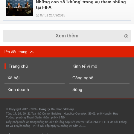
Những con số 'khủng' trong vụ tham nhũng
tại FIFA
07:31 21/09/2015
Xem thêm
Lên đầu trang
Trang chủ
Kinh tế vĩ mô
Xã hội
Công nghệ
Kinh doanh
Sống
© Copyright 2012 - 2026 -
Công ty Cổ phần VCCorp.
Tầng 17, 19, 20, 21 Toà nhà Center Building - Hapulico Complex, Số 01, phố Nguyễn Huy
Tưởng, phường Thanh Xuân, thành phố Hà Nội
Giấy phép thiết lập trang thông tin điện tử tổng hợp trên internet số 3321/GP-TTĐT do Sở Thông
tin và Truyền thông TP Hà Nội cấp ngày 03 tháng 07 năm 2019.