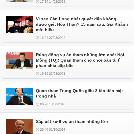
17:14 14/02/2023
Vì sao Càn Long nhất quyết dặn không
được giết Hòa Thân? 15 năm sau, Gia Khánh
mới hiểu
16:24 27/03/2022
Rúng động vụ án tham nhũng lớn nhất Nội
Mông (TQ): Quan tham cho chơi oẳn tù tì
phân chia cấp bậc
19:19 02/03/2021
Quan tham Trung Quốc giấu 3 tấn tiền mặt
trong nhà
08:28 13/08/2018
Sắp xét xử 6 vụ án tham nhũng lớn
20:40 01/10/2016