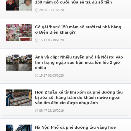
150 mâm cỗ cưới hứa sẽ trả đủ số tiền
20:00 10/11/2020
Cô gái 'bom' 150 mâm cỗ cưới tại nhà hàng
ở Điện Biên khai gì?
15:11 03/10/2020
Ảnh và clip: Nhiều tuyến phố Hà Nội rơi vào
tình trạng ngập sau trận mưa lớn lúc 2 giờ
chiều
15:27 03/03/2020
Hơn 2 tuần kể từ khi xóm cà phê đường tàu
bị xóa sổ, hàng trăm du khách nước ngoài
vẫn tìm đến xin được chụp ảnh
08:47 28/10/2019
Hà Nội: Phố cà phê đường tàu vắng hoe