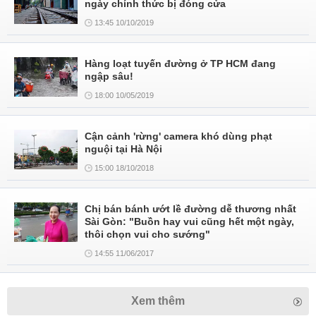
ngày chính thức bị đóng cửa
13:45 10/10/2019
Hàng loạt tuyến đường ở TP HCM đang
ngập sâu!
18:00 10/05/2019
Cận cảnh 'rừng' camera khó dùng phạt
nguội tại Hà Nội
15:00 18/10/2018
Chị bán bánh ướt lề đường dễ thương nhất
Sài Gòn: "Buồn hay vui cũng hết một ngày,
thôi chọn vui cho sướng"
14:55 11/06/2017
Xem thêm