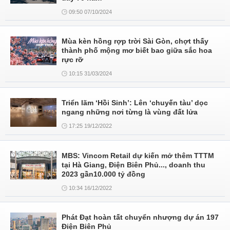
09:50 07/10/2024
Mùa kèn hồng rợp trời Sài Gòn, chợt thấy
thành phố mộng mơ biết bao giữa sắc hoa
rực rỡ
10:15 31/03/2024
Triển lãm ‘Hồi Sinh’: Lên ‘chuyến tàu’ dọc
ngang những nơi từng là vùng đất lửa
17:25 19/12/2022
MBS: Vincom Retail dự kiến mở thêm TTTM
tại Hà Giang, Điện Biên Phủ..., doanh thu
2023 gần10.000 tỷ đồng
10:34 16/12/2022
Phát Đạt hoàn tất chuyển nhượng dự án 197
Điện Biên Phủ