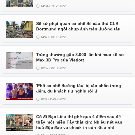
14:34 02/12/2022
Sẽ xử phạt quán cà phê để cầu thủ CLB
Dortmund ngồi chụp ảnh trên đường tàu
14:40 30/11/2022
Trúng thưởng gấp 8.000 lần khi mua xổ số
Max 3D Pro của Vietlott
10:57 08/10/2022
'Phố cà phê đường tàu' bị rào chắn trong
đêm, du khách tiu nghỉu rời đi
10:00 15/09/2022
Có đi Bạc Liêu thì ghé qua 4 điểm sau để
thấy một miền Tây thật xịn: Nhiều nét văn
hoá độc đáo và check-in còn rất xinh!