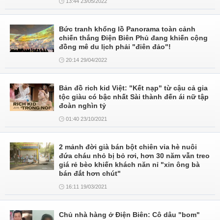
13:44 23/05/2022
Bức tranh khổng lồ Panorama toàn cảnh
chiến thắng Điện Biên Phủ đang khiến cộng
đồng mê du lịch phải "điên đảo"!
20:14 29/04/2022
Bản đồ rich kid Việt: "Kết nạp" từ cậu cả gia
tộc giàu có bậc nhất Sài thành đến ái nữ tập
đoàn nghìn tỷ
01:40 23/10/2021
2 mảnh đời già bán bột chiên vỉa hè nuôi
đứa cháu nhỏ bị bỏ rơi, hơn 30 năm vẫn treo
giá rẻ bèo khiến khách năn nỉ "xin ông bà
bán đắt hơn chút"
16:11 19/03/2021
Chủ nhà hàng ở Điện Biên: Cô dâu "bom"