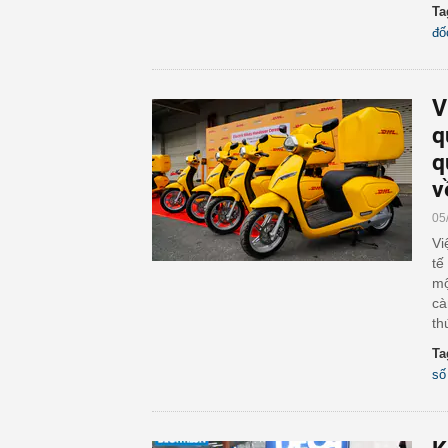
Ta
đố
V
q
q
v
05
Vi
tế
mộ
cà
th
Ta
số