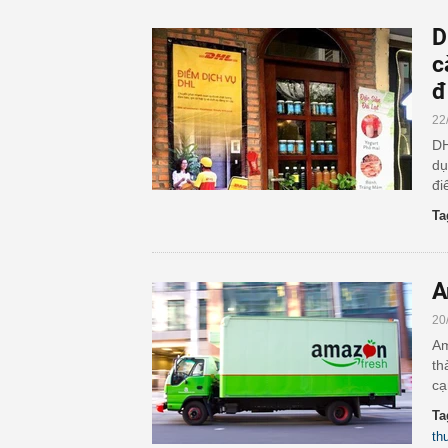
D
c
đ
22
DH
dụ
đi
Ta
A
20
Am
th
cạ
Ta
th