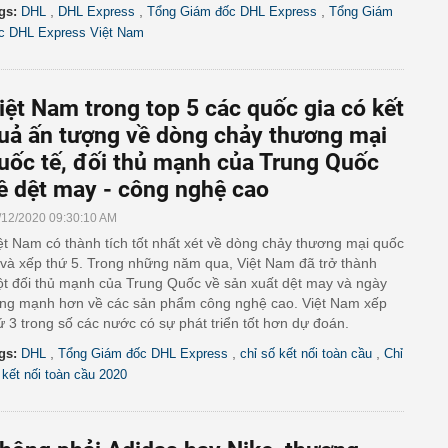
,
,
,
gs:
DHL
DHL Express
Tổng Giám đốc DHL Express
Tổng Giám
c DHL Express Việt Nam
iệt Nam trong top 5 các quốc gia có kết
uả ấn tượng về dòng chảy thương mại
uốc tế, đối thủ mạnh của Trung Quốc
ề dệt may - công nghệ cao
/12/2020 09:30:10 AM
ệt Nam có thành tích tốt nhất xét về dòng chảy thương mại quốc
 và xếp thứ 5. Trong những năm qua, Việt Nam đã trở thành
t đối thủ mạnh của Trung Quốc về sản xuất dệt may và ngày
ng mạnh hơn về các sản phẩm công nghệ cao. Việt Nam xếp
ứ 3 trong số các nước có sự phát triển tốt hơn dự đoán.
,
,
,
gs:
DHL
Tổng Giám đốc DHL Express
chỉ số kết nối toàn cầu
Chỉ
 kết nối toàn cầu 2020