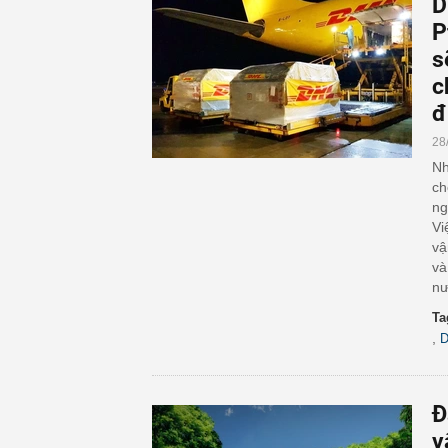
D
P
s
c
đ
28
Nh
ch
ng
Vi
vậ
và
nư
Ta
,
D
Đ
v