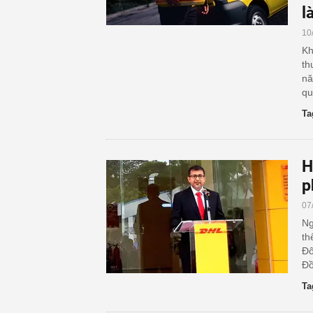
l
10
Kh
th
nă
qu
Ta
H
p
07
Ng
th
Đô
Đồ
Ta