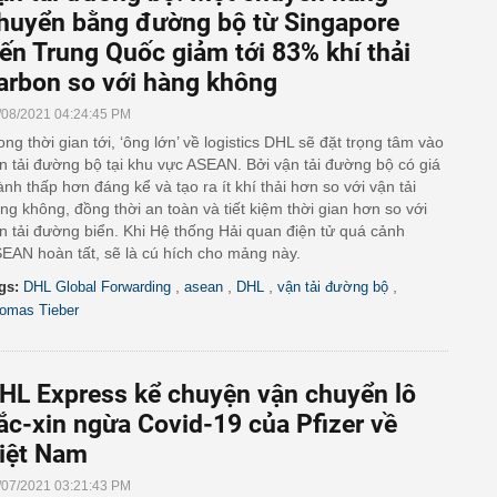
huyển bằng đường bộ từ Singapore
ến Trung Quốc giảm tới 83% khí thải
arbon so với hàng không
/08/2021 04:24:45 PM
ong thời gian tới, ‘ông lớn’ về logistics DHL sẽ đặt trọng tâm vào
n tải đường bộ tại khu vực ASEAN. Bởi vận tải đường bộ có giá
ành thấp hơn đáng kể và tạo ra ít khí thải hơn so với vận tải
ng không, đồng thời an toàn và tiết kiệm thời gian hơn so với
n tải đường biển. Khi Hệ thống Hải quan điện tử quá cảnh
EAN hoàn tất, sẽ là cú hích cho mảng này.
,
,
,
,
gs:
DHL Global Forwarding
asean
DHL
vận tải đường bộ
omas Tieber
HL Express kể chuyện vận chuyển lô
ắc-xin ngừa Covid-19 của Pfizer về
iệt Nam
/07/2021 03:21:43 PM