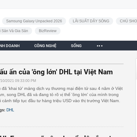
Samsung Galaxy Unpacked 2026
LÃI SUẤT DẬY SÓNG
CHỦ SHO
i Sản Và Gia Sản
BizReview
INH DOANH
CÔNG NGHỆ
SỐNG
ấu ấn của 'ông lớn' DHL tại Việt Nam
/10/2021 09:33:00 PM
 đã 'khai tử' mảng dịch vụ thương mại điện tử sau 4 năm ở Việt
m, song DHL đã và đang tỏ rõ vị thế 'ông lớn' của mình trong
i cảnh tiếp tục đầu tư hàng triệu USD vào thị trường Việt Nam.
gs:
DHL