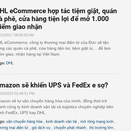
HL eCommerce hợp tác tiệm giặt, quán
à phê, cửa hàng tiện lợi để mở 1.000
iểm giao nhận
/11/2017 08:06:55 AM
L eCommerce, công ty thương mại điện tử của Đức sẽ tận
ng các quán cà phê, cửa hàng tiện lợi, tiệm giặt ủi,... để làm
ểm giao, nhận hàng tại Việt Nam.
gs:
DHL
mazon sẽ khiến UPS và FedEx e sợ?
/10/2015 02:48:51 PM
azon sẽ tự vận chuyển hàng hóa của mình, đồng thời trở
ành công ty kinh doanh vận tải và logistics chuyên nghiệp bên
nh FedEx, UPS hay DHL.
,
,
,
gs:
vận chuyển hàng hóa
kinh doanh vận tải
mở rộng mạng lưới
,
,
,
,
ương mại điện tử
gói dịch vụ
chuyển phát nhanh
thị trường lớn