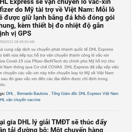
HL Express sẽ vận chuyển lô vắc-xin
fizer do Mỹ tài trợ về Việt Nam: Mỗi lô
ẽ được giữ lạnh bằng đá khô đóng gói
hung, kèm thiết bị đo nhiệt độ gắn
ịnh vị GPS
/08/2021 08:49:04 AM
à cung cấp dịch vụ chuyển phát nhanh quốc tế DHL Express
o biết vừa tiếp tục hỗ trợ vận chuyển thành công lô vắc-xin
ừa Covid-19 của Pfizer-BioNTech do chính phủ Mỹ hỗ trợ cho
ệt Nam thông qua Cơ chế COVAX. DHL Express đã sắp xếp việc
n chuyển các vắc-xin này trên chuyến bay từ Mỹ về Việt Nam
 sau đó giao vắc-xin đến các địa điểm được chỉ định trong
ớc.
,
,
gs:
DHL
Bernardo Bautista
Tổng Giám đốc DHL Express Việt Nam
HL vận chuyển vaccine
ại gia DHL lý giải TMĐT sẽ thúc đẩy
ận tải đường bộ: Một chuyến hàng