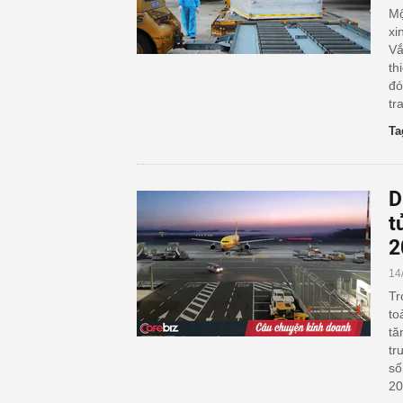
Mộ
xi
Vắ
th
đó
tr
Ta
D
t
2
14
Tr
to
tă
tr
số
20