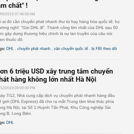
àm chất" !
/06/2019 07:46:00 AM
i ai đó cần chuyển phát nhanh thư từ hay hàng hóa quốc tế, họ
ường nghĩ: "Gửi DHL đi". Thành công lớn nhất của DHL sau 50
m gây dựng thương hiệu chính là sự lan truyền của câu nói
en thuôc đó.
,
,
,
gs:
DHL
chuyển phát nhanh
vận chuyển quốc tế
bị FBI theo dõi
ơn 6 triệu USD xây trung tâm chuyển
hát hàng không lớn nhất Hà Nội
/12/2018 09:00:00 PM
ày 7/12, Nhà cung cấp dịch vụ chuyển phát nhanh hàng đầu
ế giới (DHL Express) đã cho ra mắt Trung tâm khai thác phía
ng Hà Nội, tại Số 1 Huỳnh Tấn Phát, Khu Công nghiệp Sài
ng B, Long Biên.
gs:
DHL