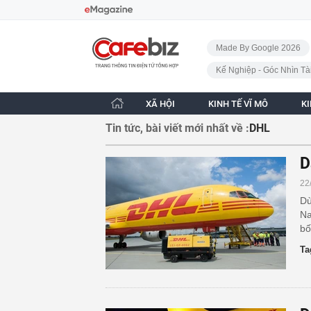
Bỏ qua điều hướng
CafeBiz - Trang chủ
Made By Google 2026
Kế Nghiệp - Góc Nhìn Tà
XÃ HỘI
KINH TẾ VĨ MÔ
K
Tin tức, bài viết mới nhất về :
DHL
D
22
Dù
Na
bố
Ta