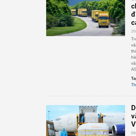
c
đ
c
20
Tr
vậ
th
hà
vậ
AS
Ta
Th
D
v
V
09