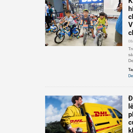
K
h
c
V
c
08
Tr
sả
De
Ta
De
Đ
l
p
c
k