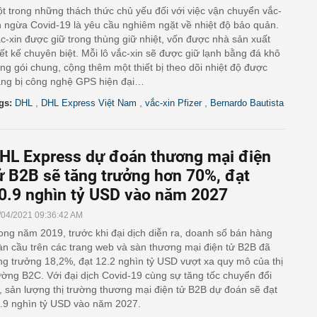
t trong những thách thức chủ yếu đối với việc vận chuyển vắc-
n ngừa Covid-19 là yêu cầu nghiêm ngặt về nhiệt độ bảo quản.
c-xin được giữ trong thùng giữ nhiệt, vốn được nhà sản xuất
iết kế chuyên biệt. Mỗi lô vắc-xin sẽ được giữ lạnh bằng đá khô
ng gói chung, cộng thêm một thiết bị theo dõi nhiệt độ được
ang bị công nghệ GPS hiện đại…
,
,
,
gs:
DHL
DHL Express Việt Nam
vắc-xin Pfizer
Bernardo Bautista
HL Express dự đoán thương mại điện
ử B2B sẽ tăng trưởng hơn 70%, đạt
0.9 nghìn tỷ USD vào năm 2027
/04/2021 09:36:42 AM
ong năm 2019, trước khi đại dịch diễn ra, doanh số bán hàng
àn cầu trên các trang web và sàn thương mại điện tử B2B đã
ng trưởng 18,2%, đạt 12.2 nghìn tỷ USD vượt xa quy mô của thị
ường B2C. Với đại dịch Covid-19 cùng sự tăng tốc chuyển đổi
, sản lượng thị trường thương mại điện tử B2B dự đoán sẽ đạt
.9 nghìn tỷ USD vào năm 2027.