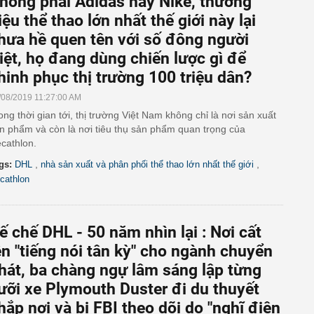
hông phải Adidas hay Nike, thương
iệu thể thao lớn nhất thế giới này lại
hưa hề quen tên với số đông người
iệt, họ đang dùng chiến lược gì để
hinh phục thị trường 100 triệu dân?
/08/2019 11:27:00 AM
ong thời gian tới, thị trường Việt Nam không chỉ là nơi sản xuất
n phẩm và còn là nơi tiêu thụ sản phẩm quan trọng của
cathlon.
,
,
gs:
DHL
nhà sản xuất và phân phối thể thao lớn nhất thế giới
cathlon
ế chế DHL - 50 năm nhìn lại : Nơi cất
ên "tiếng nói tân kỳ" cho ngành chuyển
hát, ba chàng ngự lâm sáng lập từng
ưỡi xe Plymouth Duster đi du thuyết
hắp nơi và bị FBI theo dõi do "nghĩ điên