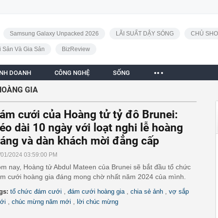
Samsung Galaxy Unpacked 2026
LÃI SUẤT DẬY SÓNG
CHỦ SHO
i Sản Và Gia Sản
BizReview
INH DOANH
CÔNG NGHỆ
SỐNG
HOÀNG GIA
ám cưới của Hoàng tử tỷ đô Brunei:
éo dài 10 ngày với loạt nghi lễ hoàng
ráng và dàn khách mời đẳng cấp
/01/2024 03:59:00 PM
m nay, Hoàng tử Abdul Mateen của Brunei sẽ bắt đầu tổ chức
m cưới hoàng gia đáng mong chờ nhất năm 2024 của mình.
,
,
,
gs:
tổ chức đám cưới
đám cưới hoàng gia
chia sẻ ảnh
vợ sắp
,
,
ới
chúc mừng năm mới
lời chúc mừng