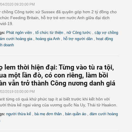
/04/2020 09:20:00 PM
 chồng Công tước xứ Sussex đã quyên góp hơn 2 tỷ đồng cho
 chức Feeding Britain, hỗ trợ trẻ em nước Anh giữa đại dịch
vid-19.
,
,
,
gs:
Phát ngôn viên
tổ chức từ thiện
nữ Công tước
cặp vợ chồng
,
,
,
ám cưới hoàng gia
hoàng gia Anh
hỗ trợ người dân
hoạt động
nh doanh
ọ lem thời hiện đại: Từng vào tù ra tội,
ua một lần đò, có con riêng, làm bồi
àn vẫn trở thành Công nương danh giá
/02/2019 03:00:00 PM
rit từng có quá khứ phức tạp ít ai biết trước khi kết hôn với
ười thừa kế ngai vàng của vương quốc Na Uy, Thái tử Haakon.
,
,
,
gs:
người thừa kế
bà mẹ đơn thân
bán quần áo
đám cưới hoàng
a