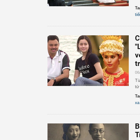
Ta
ti
C
"
v
t
06
Từ
tử
Ta
xa
B
T