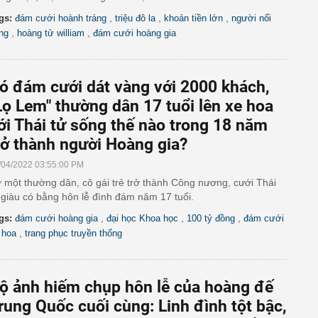
,
,
,
gs:
đám cưới hoành tráng
triệu đô la
khoản tiền lớn
người nổi
,
,
ếng
hoàng tử william
đám cưới hoàng gia
ó đám cưới dát vàng với 2000 khách,
Lọ Lem" thường dân 17 tuổi lên xe hoa
ới Thái tử sống thế nào trong 18 năm
rở thành người Hoàng gia?
/04/2022 03:55:00 PM
 một thường dân, cô gái trẻ trở thành Công nương, cưới Thái
 giàu có bằng hôn lễ đình đám năm 17 tuổi.
,
,
,
gs:
đám cưới hoàng gia
đại học Khoa học
100 tỷ đồng
đám cưới
,
 hoa
trang phục truyền thống
ộ ảnh hiếm chụp hôn lễ của hoàng đế
rung Quốc cuối cùng: Linh đình tột bậc,