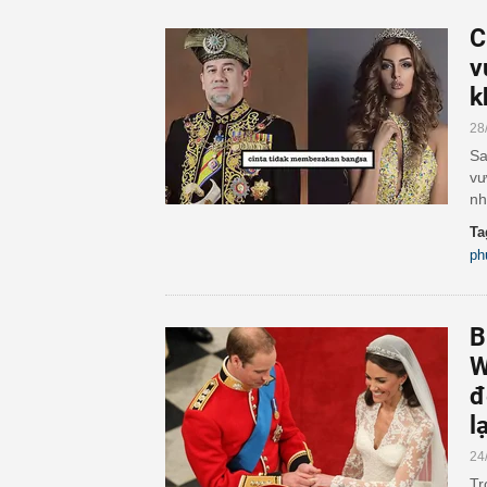
C
v
k
28
Sa
vư
nh
Ta
ph
B
W
đ
l
24
Tr