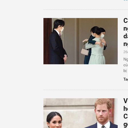
C
n
d
n
26
Ng
cù
bị
Ta
V
h
C
g