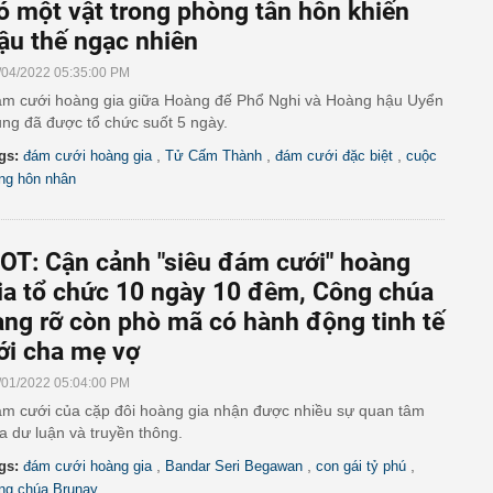
ó một vật trong phòng tân hôn khiến
ậu thế ngạc nhiên
/04/2022 05:35:00 PM
m cưới hoàng gia giữa Hoàng đế Phổ Nghi và Hoàng hậu Uyển
ng đã được tổ chức suốt 5 ngày.
,
,
,
gs:
đám cưới hoàng gia
Tử Cấm Thành
đám cưới đặc biệt
cuộc
ng hôn nhân
OT: Cận cảnh "siêu đám cưới" hoàng
ia tổ chức 10 ngày 10 đêm, Công chúa
ạng rỡ còn phò mã có hành động tinh tế
ới cha mẹ vợ
/01/2022 05:04:00 PM
m cưới của cặp đôi hoàng gia nhận được nhiều sự quan tâm
a dư luận và truyền thông.
,
,
,
gs:
đám cưới hoàng gia
Bandar Seri Begawan
con gái tỷ phú
ng chúa Brunay