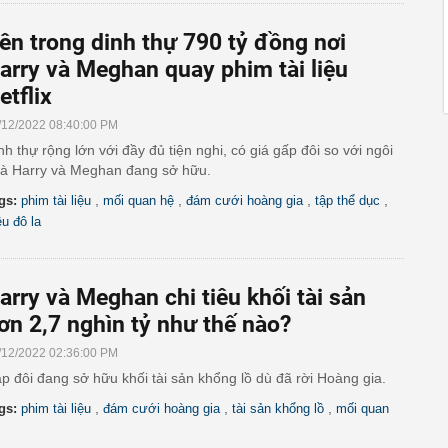
ên trong dinh thự 790 tỷ đồng nơi
arry và Meghan quay phim tài liệu
etflix
/12/2022 08:40:00 PM
nh thự rộng lớn với đầy đủ tiện nghi, có giá gấp đôi so với ngôi
à Harry và Meghan đang sở hữu.
,
,
,
,
gs:
phim tài liệu
mối quan hệ
đám cưới hoàng gia
tập thể dục
ệu đô la
arry và Meghan chi tiêu khối tài sản
ơn 2,7 nghìn tỷ như thế nào?
/12/2022 02:36:00 PM
p đôi đang sở hữu khối tài sản khổng lồ dù đã rời Hoàng gia.
,
,
,
gs:
phim tài liệu
đám cưới hoàng gia
tài sản khổng lồ
mối quan