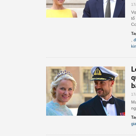
17
Vợ
tổ
Co
Ta
,
đ
ki
L
q
b
17
Ma
ng
Ta
gi