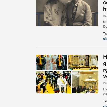
c
h
01
Đá
Du
Ta
số
H
g
r
v
24
Đá
củ
Ta
cô