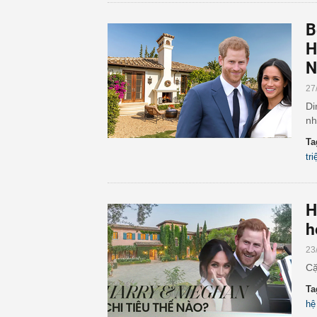
B
H
N
27
Di
nh
Ta
tri
H
h
23
Cặ
Ta
hệ