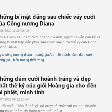
hững bí mật đằng sau chiếc váy cưới
ủa Công nương Diana
/08/2022 11:20:00 AM
n 40 năm sau đám cưới hoàng gia Anh, người ta vẫn còn kể về
ững bí mật hấp dẫn phía sau chiếc váy cưới thế kỷ của Công
ơng Diana.
,
,
,
gs:
công nương diana
hoàng gia Anh
lễ thành hôn
đám cưới
,
àng gia
biểu tượng thời trang
hững đám cưới hoành tráng và đẹp
hất thế kỷ của giới Hoàng gia cho đến
ài phiệt, minh tinh
/07/2022 08:32:36 AM
 rất nhiều "hôn lễ thế kỷ" đã được tổ chức với chi phí lên đến
ng chục, thậm chí hàng trăm triệu đô la.