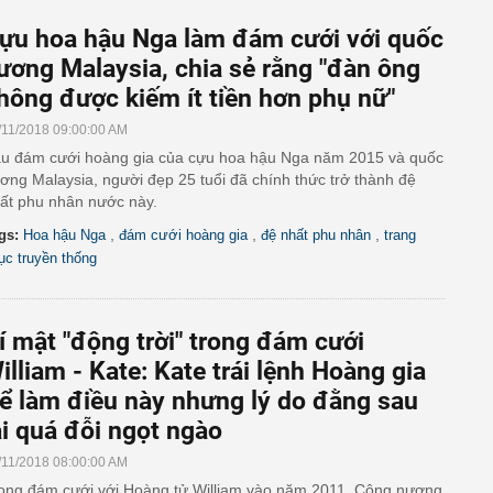
ựu hoa hậu Nga làm đám cưới với quốc
ương Malaysia, chia sẻ rằng "đàn ông
hông được kiếm ít tiền hơn phụ nữ"
/11/2018 09:00:00 AM
u đám cưới hoàng gia của cựu hoa hậu Nga năm 2015 và quốc
ơng Malaysia, người đẹp 25 tuổi đã chính thức trở thành đệ
ất phu nhân nước này.
,
,
,
gs:
Hoa hậu Nga
đám cưới hoàng gia
đệ nhất phu nhân
trang
ục truyền thống
í mật "động trời" trong đám cưới
illiam - Kate: Kate trái lệnh Hoàng gia
ể làm điều này nhưng lý do đằng sau
ại quá đỗi ngọt ngào
/11/2018 08:00:00 AM
ong đám cưới với Hoàng tử William vào năm 2011, Công nương