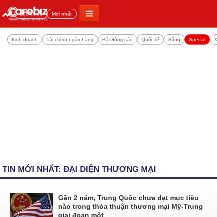
Đọc nhiều
Mới nhất
Kinh doanh
Tài chính ngân hàng
Bất động sản
Quốc tế
Sống
Special
X
TIN MỚI NHẤT: ĐẠI DIỆN THƯƠNG MẠI
Gần 2 năm, Trung Quốc chưa đạt mục tiêu
nào trong thỏa thuận thương mại Mỹ-Trung
giai đoạn một