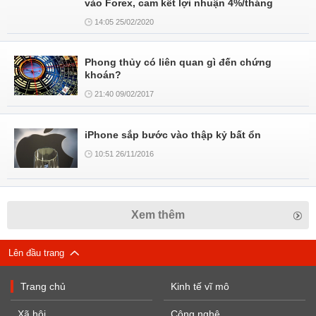
vào Forex, cam kết lợi nhuận 4%/tháng
14:05 25/02/2020
Phong thủy có liên quan gì đến chứng
khoán?
21:40 09/02/2017
iPhone sắp bước vào thập kỷ bất ổn
10:51 26/11/2016
Xem thêm
Lên đầu trang
Trang chủ
Kinh tế vĩ mô
Xã hội
Công nghệ