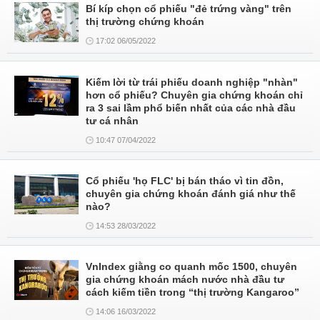
Bí kíp chọn cổ phiếu "đẻ trứng vàng" trên
thị trường chứng khoán
17:02 06/05/2022
Kiếm lời từ trái phiếu doanh nghiệp "nhàn"
hơn cổ phiếu? Chuyên gia chứng khoán chỉ
ra 3 sai lầm phổ biến nhất của các nhà đầu
tư cá nhân
10:47 07/04/2022
Cổ phiếu 'họ FLC' bị bán tháo vì tin đồn,
chuyên gia chứng khoán đánh giá như thế
nào?
14:53 28/03/2022
VnIndex giằng co quanh mốc 1500, chuyên
gia chứng khoán mách nước nhà đầu tư
cách kiếm tiền trong “thị trường Kangaroo”
14:06 16/03/2022