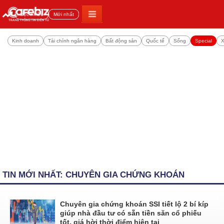
Đọc nhiều
Mới nhất
Kinh doanh
Tài chính ngân hàng
Bất động sản
Quốc tế
Sống
Special
X
TIN MỚI NHẤT: CHUYÊN GIA CHỨNG KHOÁN
Chuyên gia chứng khoán SSI tiết lộ 2 bí kíp
giúp nhà đầu tư có sẵn tiền săn cổ phiếu
tốt, giá hời thời điểm hiện tại