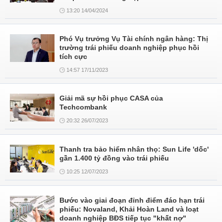
13:20 14/04/2024
Phó Vụ trưởng Vụ Tài chính ngân hàng: Thị
trường trái phiếu doanh nghiệp phục hồi
tích cực
14:57 17/11/2023
Giải mã sự hồi phục CASA của
Techcombank
20:32 26/07/2023
Thanh tra bảo hiểm nhân thọ: Sun Life 'dốc'
gần 1.400 tỷ đồng vào trái phiếu
10:25 12/07/2023
Bước vào giai đoạn đỉnh điểm đáo hạn trái
phiếu: Novaland, Khải Hoàn Land và loạt
doanh nghiệp BĐS tiếp tục "khất nợ"