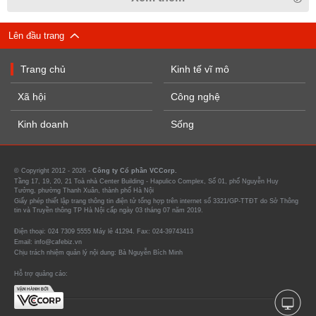
Lên đầu trang
Trang chủ
Kinh tế vĩ mô
Xã hội
Công nghệ
Kinh doanh
Sống
© Copyright 2012 - 2026 -
Công ty Cổ phần VCCorp.
Tầng 17, 19, 20, 21 Toà nhà Center Building - Hapulico Complex, Số 01, phố Nguyễn Huy
Tưởng, phường Thanh Xuân, thành phố Hà Nội
Giấy phép thiết lập trang thông tin điện tử tổng hợp trên internet số 3321/GP-TTĐT do Sở Thông
tin và Truyền thông TP Hà Nội cấp ngày 03 tháng 07 năm 2019.
Điện thoại: 024 7309 5555 Máy lẻ 41294. Fax: 024-39743413
Email: info@cafebiz.vn
Chịu trách nhiệm quản lý nội dung: Bà Nguyễn Bích Minh
Hỗ trợ quảng cáo: