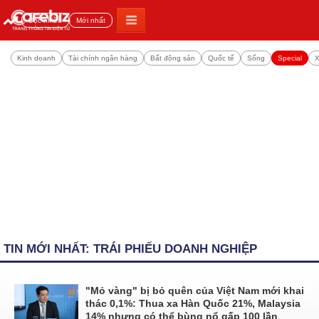
Đọc nhiều
Mới nhất
Kinh doanh
Tài chính ngân hàng
Bất động sản
Quốc tế
Sống
Special
X
TIN MỚI NHẤT: TRÁI PHIẾU DOANH NGHIỆP
"Mỏ vàng" bị bỏ quên của Việt Nam mới khai
thác 0,1%: Thua xa Hàn Quốc 21%, Malaysia
14% nhưng có thể bùng nổ gấp 100 lần