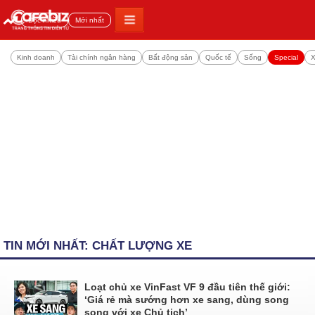
Đọc nhiều
Mới nhất
Kinh doanh
Tài chính ngân hàng
Bất động sản
Quốc tế
Sống
Special
X
TIN MỚI NHẤT: CHẤT LƯỢNG XE
Loạt chủ xe VinFast VF 9 đầu tiên thế giới:
‘Giá rẻ mà sướng hơn xe sang, dùng song
song với xe Chủ tịch’