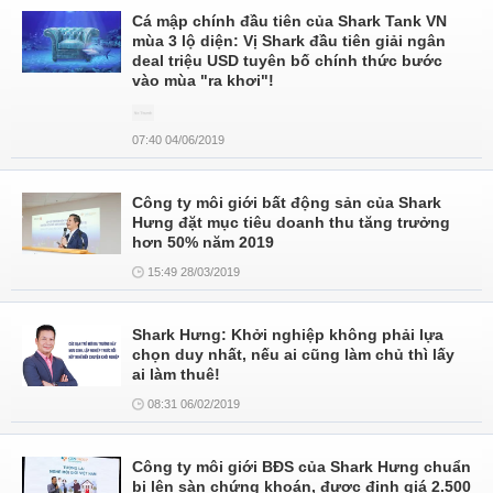
Cá mập chính đầu tiên của Shark Tank VN
mùa 3 lộ diện: Vị Shark đầu tiên giải ngân
deal triệu USD tuyên bố chính thức bước
vào mùa "ra khơi"!
07:40 04/06/2019
Công ty môi giới bất động sản của Shark
Hưng đặt mục tiêu doanh thu tăng trưởng
hơn 50% năm 2019
15:49 28/03/2019
Shark Hưng: Khởi nghiệp không phải lựa
chọn duy nhất, nếu ai cũng làm chủ thì lấy
ai làm thuê!
08:31 06/02/2019
Công ty môi giới BĐS của Shark Hưng chuẩn
bị lên sàn chứng khoán, được định giá 2.500