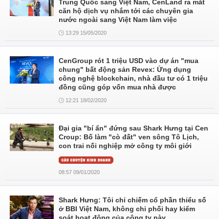
Trung Quốc sang Việt Nam, CenLand ra mắt
căn hộ dịch vụ nhắm tới các chuyên gia
nước ngoài sang Việt Nam làm việc
13:29 15/05/2020
CenGroup rót 1 triệu USD vào dự án "mua
chung" bất động sản Revex: Ứng dụng
công nghệ blockchain, nhà đầu tư có 1 triệu
đồng cũng góp vốn mua nhà được
12:21 18/02/2020
Đại gia "bí ẩn" đứng sau Shark Hưng tại Cen
Croup: Bố làm "cò đất" ven sông Tô Lịch,
con trai nối nghiệp mở công ty môi giới
08:57 09/01/2020
Shark Hưng: Tôi chỉ chiếm cổ phần thiểu số
ở BBI Việt Nam, không chi phối hay kiểm
soát hoạt động của công ty này