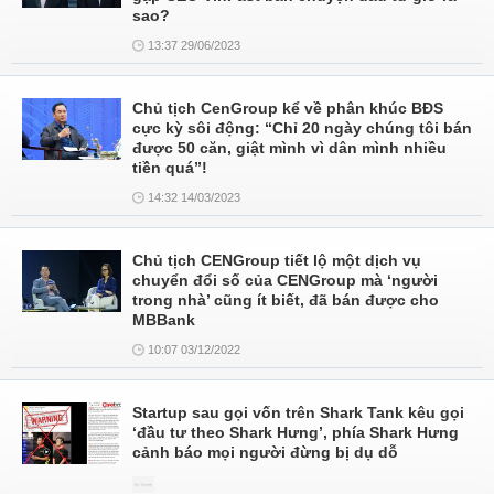
sao?
13:37 29/06/2023
Chủ tịch CenGroup kể về phân khúc BĐS
cực kỳ sôi động: “Chỉ 20 ngày chúng tôi bán
được 50 căn, giật mình vì dân mình nhiều
tiền quá”!
14:32 14/03/2023
Chủ tịch CENGroup tiết lộ một dịch vụ
chuyển đổi số của CENGroup mà ‘người
trong nhà’ cũng ít biết, đã bán được cho
MBBank
10:07 03/12/2022
Startup sau gọi vốn trên Shark Tank kêu gọi
‘đầu tư theo Shark Hưng’, phía Shark Hưng
cảnh báo mọi người đừng bị dụ dỗ