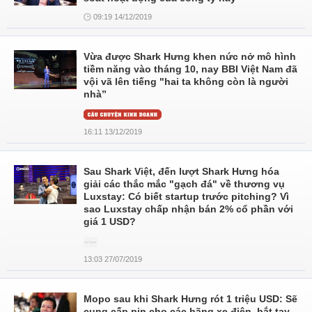
09:19 14/12/2019
Vừa được Shark Hưng khen nức nở mô hình
tiềm năng vào tháng 10, nay BBI Việt Nam đã
vội vã lên tiếng "hai ta không còn là người
nhà”
16:11 13/12/2019
Sau Shark Việt, đến lượt Shark Hưng hóa
giải các thắc mắc "gạch đá" về thương vụ
Luxstay: Có biết startup trước pitching? Vì
sao Luxstay chấp nhận bán 2% cổ phần với
giá 1 USD?
13:03 27/07/2019
Mopo sau khi Shark Hưng rót 1 triệu USD: Sẽ
cung cấp pin cho các hãng xe điện, bắt tay