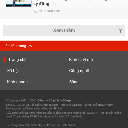
tỷ đồng
13:55 04/09/2018
Xem thêm
Lên đầu trang
Trang chủ
Kinh tế vĩ mô
Xã hội
Công nghệ
Kinh doanh
Sống
© Copyright 2012 - 2026 -
Công ty Cổ phần VCCorp.
Tầng 17, 19, 20, 21 Toà nhà Center Building - Hapulico Complex, Số 01, phố Nguyễn Huy
Tưởng, phường Thanh Xuân, thành phố Hà Nội
Giấy phép thiết lập trang thông tin điện tử tổng hợp trên internet số 3321/GP-TTĐT do Sở Thông
tin và Truyền thông TP Hà Nội cấp ngày 03 tháng 07 năm 2019.
Điện thoại: 024 7309 5555 Máy lẻ 41294. Fax: 024-39743413