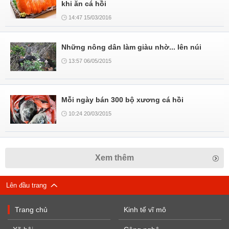
khi ăn cá hồi
14:47 15/03/2016
Những nông dân làm giàu nhờ... lên núi
13:57 06/05/2015
Mỗi ngày bán 300 bộ xương cá hồi
10:24 20/03/2015
Xem thêm
Lên đầu trang
Trang chủ
Kinh tế vĩ mô