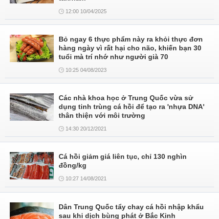
12:00 10/04/2025
Bỏ ngay 6 thực phẩm này ra khỏi thực đơn
hàng ngày vì rất hại cho não, khiến bạn 30
tuổi mà trí nhớ như người già 70
10:25 04/08/2023
Các nhà khoa học ở Trung Quốc vừa sử
dụng tinh trùng cá hồi để tạo ra 'nhựa DNA'
thân thiện với môi trường
14:30 20/12/2021
Cá hồi giảm giá liên tục, chỉ 130 nghìn
đồng/kg
10:27 14/08/2021
Dân Trung Quốc tẩy chay cá hồi nhập khẩu
sau khi dịch bùng phát ở Bắc Kinh