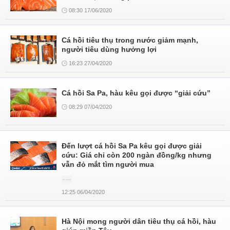
08:30 17/06/2020
Cá hồi tiêu thụ trong nước giảm mạnh,
người tiêu dùng hưởng lợi
16:23 27/04/2020
Cá hồi Sa Pa, hàu kêu gọi được “giải cứu”
08:29 07/04/2020
Đến lượt cá hồi Sa Pa kêu gọi được giải
cứu: Giá chỉ còn 200 ngàn đồng/kg nhưng
vẫn đỏ mắt tìm người mua
12:25 06/04/2020
Hà Nội mong người dân tiêu thụ cá hồi, hàu