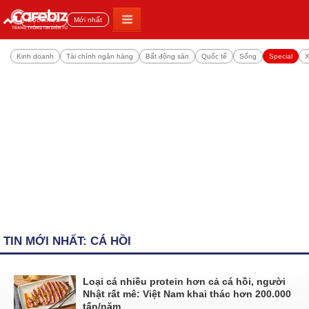
Đọc nhiều
Mới nhất
Kinh doanh
Tài chính ngân hàng
Bất động sản
Quốc tế
Sống
Special
X
TIN MỚI NHẤT: CÁ HỒI
Loại cá nhiều protein hơn cả cá hồi, người
Nhật rất mê: Việt Nam khai thác hơn 200.000
tấn/năm