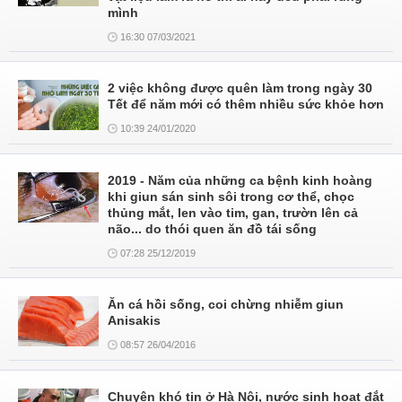
mình
16:30 07/03/2021
2 việc không được quên làm trong ngày 30
Tết để năm mới có thêm nhiều sức khỏe hơn
10:39 24/01/2020
2019 - Năm của những ca bệnh kinh hoàng
khi giun sán sinh sôi trong cơ thể, chọc
thủng mắt, len vào tim, gan, trườn lên cả
não... do thói quen ăn đồ tái sống
07:28 25/12/2019
Ăn cá hồi sống, coi chừng nhiễm giun
Anisakis
08:57 26/04/2016
Chuyện khó tin ở Hà Nội, nước sinh hoạt đắt