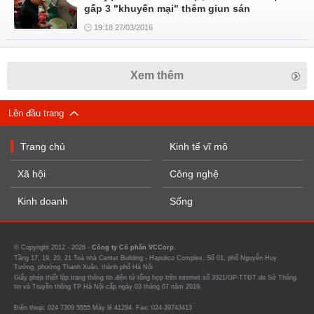
gấp 3 "khuyến mại" thêm giun sán
19:18 27/03/2016
Xem thêm
Lên đầu trang
Trang chủ
Kinh tế vĩ mô
Xã hội
Công nghệ
Kinh doanh
Sống
© Copyright 2012 - 2026 -
Công ty Cổ phần VCCorp.
Tầng 17, 19, 20, 21 Toà nhà Center Building - Hapulico Complex, Số 01, phố Nguyễn Huy
Tưởng, phường Thanh Xuân, thành phố Hà Nội
Giấy phép thiết lập trang thông tin điện tử tổng hợp trên internet số 3321/GP-TTĐT do Sở Thông
tin và Truyền thông TP Hà Nội cấp ngày 03 tháng 07 năm 2019.
Điện thoại: 024 7309 5555 Máy lẻ 41294. Fax: 024-39743413