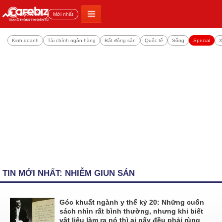
Đọc nhiều
Mới nhất
Kinh doanh
Tài chính ngân hàng
Bất động sản
Quốc tế
Sống
Special
X
TIN MỚI NHẤT: NHIỄM GIUN SÁN
Góc khuất ngành y thế kỷ 20: Những cuốn
sách nhìn rất bình thường, nhưng khi biết
vật liệu làm ra nó thì ai nấy đều phải rùng