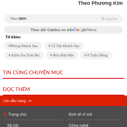
Theo Phương Kim
Theo
NĐH
Copy link
Theo dõi Cafebiz.vn trên
Từ khóa:
Phòng Khách Sạn
Lễ Tân Khách Sạn
Kiểm Tra Toàn Bộ
Bồn Rửa Mặt
8 Triệu Đồng
TIN CÙNG CHUYÊN MỤC
ĐỌC THÊM
Lên đầu trang
Trang chủ
Kinh tế vĩ mô
Xã hội
Công nghệ