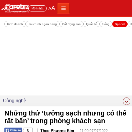
A
A
Đọc nhiều
Mới nhất
Kinh doanh
Tài chính ngân hàng
Bất động sản
Quốc tế
Sống
Special
X
Công nghệ
Những thứ ‘tưởng sạch nhưng có thể
rất bẩn’ trong phòng khách sạn
|
|
0
Theo Phương Kim
21:00 07/07/2022