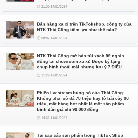
21:30 14/01/2024
Bán hàng xa xỉ trên TikTokshop, công ty của
NTK Thái Công tiềm lực như thế nào?
08:07 14/01/2024
NTK Thái Công mở bán túi xách 99 nghìn
đồng tại showroom xa xỉ: Được ký tặng,
chụp hình thoải mái nhưng lưu ý 7 ĐIỀU
11:29 12/01/2024
Phiên livestream bùng nổ của Thái Công:
Không phải xô đá 70 triệu hay tô trái cây 90
triệu, mặt hàng hot nhất là một sản phẩm
bình dân giá chỉ 99.000 đồng
14:31 11/01/2024
Tại sao các sản phẩm trong TikTok Shop