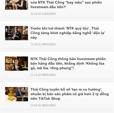
của NTK Thái Công "bay màu" sau phiên
livestream đầu tiên?
10:16 11/01/2024
Trước khi trở thành ‘NTK quý tộc’, Thái
Công từng khởi nghiệp bằng nghề ‘độc lạ’
này
16:21 09/01/2024
NTK Thái Công thông báo livestream phiên
bán hàng đầu tiên, khẳng định ‘Không lùa
gà, mà lùa ‘rồng phụng’’!
11:16 08/01/2024
Thái Công tuyên bố sẽ 'tạo ra xu hướng',
chuẩn bị bán sản phẩm có giá hơn 2 tỷ đồng
trên TikTok Shop
07:41 06/01/2024