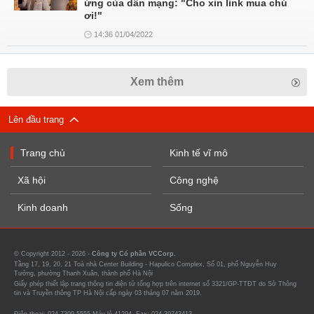
ứng của dân mạng: "Cho xin link mua chú
ơi!"
14:36 01/04/2022
Xem thêm
Lên đầu trang
Trang chủ
Kinh tế vĩ mô
Xã hội
Công nghệ
Kinh doanh
Sống
© Copyright 2012 - 2026 -
Công ty Cổ phần VCCorp.
Tầng 17, 19, 20, 21 Toà nhà Center Building - Hapulico Complex, Số 01, phố Nguyễn Huy
Tưởng, phường Thanh Xuân, thành phố Hà Nội
Giấy phép thiết lập trang thông tin điện tử tổng hợp trên internet số 3321/GP-TTĐT do Sở Thông
tin và Truyền thông TP Hà Nội cấp ngày 03 tháng 07 năm 2019.