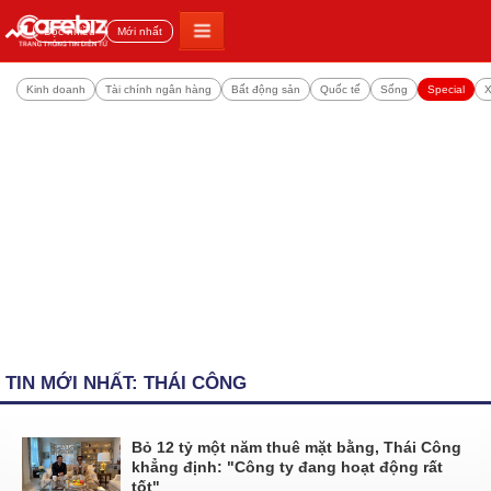
Đọc nhiều
Mới nhất
Kinh doanh
Tài chính ngân hàng
Bất động sản
Quốc tế
Sống
Special
X
TIN MỚI NHẤT: THÁI CÔNG
Bỏ 12 tỷ một năm thuê mặt bằng, Thái Công
khẳng định: "Công ty đang hoạt động rất
tốt"