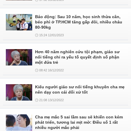
Báo động: Sau 10 năm, học sinh thừa cân,
béo phì ở TP.HCM tăng gấp đôi, nhiều cháu
80-90kg
15:24 12/01/2023
Hơn 40 năm nghiên cứu tội phạm, giáo sư
nổi tiếng chỉ ra yếu tố quyết định số phận
một đứa trẻ
08:42 16/12/2022
Kiểu người giáo sư nổi tiếng khuyên cha mẹ
nên dạy con cái đối xử tốt
21:08 13/12/2022
Cha mẹ mắc 5 sai lầm sau sẽ khiến con kém
phát triển, tương lai mịt mờ: Điều số 1 rất
nhiều người mắc phải