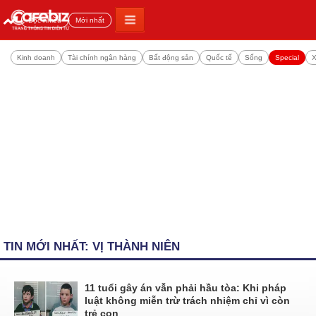
Đọc nhiều
Mới nhất
Kinh doanh
Tài chính ngân hàng
Bất động sản
Quốc tế
Sống
Special
X
TIN MỚI NHẤT: VỊ THÀNH NIÊN
11 tuổi gây án vẫn phải hầu tòa: Khi pháp
luật không miễn trừ trách nhiệm chỉ vì còn
trẻ con