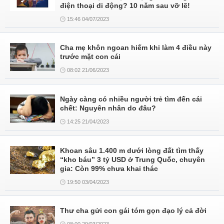
điện thoại di động? 10 năm sau vỡ lẽ!
15:46 04/07/2023
Cha mẹ khôn ngoan hiếm khi làm 4 điều này
trước mặt con cái
08:02 21/06/2023
Ngày càng có nhiều người trẻ tìm đến cái
chết: Nguyên nhân do đâu?
14:25 21/04/2023
Khoan sâu 1.400 m dưới lòng đất tìm thấy
“kho báu” 3 tỷ USD ở Trung Quốc, chuyên
gia: Còn 99% chưa khai thác
19:50 03/04/2023
Thư cha gửi con gái tóm gọn đạo lý cả đời