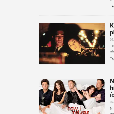
Ta
K
p
07
Th
nh
Ta
N
h
í
07
Nh
qu