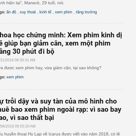
ánh hiện tại", Maneck, 29 tuổi, nói.
,
,
,
,
gs:
ấn độ
suy thoái
kinh tế
xem phim
tăng trưởng
hoa học chứng minh: Xem phim kinh dị
ẽ giúp bạn giảm cân, xem một phim
ằng 30 phút đi bộ
/11/2018 08:30:31 AM
a được xem phim hay, vừa giảm cân, tại sao không?
gs:
xem phim
ự trỗi dậy và suy tàn của mô hình cho
huê bao xem phim ngoài rạp: vì sao bay
ao, vì sao thất bại
/08/2018 09:55:20 AM
u huyền thoại Hy Lạp về Icarus được viết vào năm 2018, có lẽ