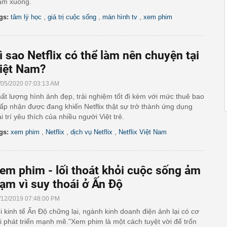
ảm xuống.
,
,
,
gs:
tâm lý học
giá trị cuộc sống
màn hình tv
xem phim
ì sao Netflix có thể làm nên chuyện tại
iệt Nam?
/05/2020 07:03:13 AM
ất lượng hình ảnh đẹp, trải nghiệm tốt đi kèm với mức thuê bao
ấp nhận được đang khiến Netflix thật sự trở thành ứng dụng
ải trí yêu thích của nhiều người Việt trẻ.
,
,
,
gs:
xem phim
Netflix
dịch vụ Netflix
Netflix Việt Nam
em phim - lối thoát khỏi cuộc sống ảm
ạm vì suy thoái ở Ấn Độ
/12/2019 07:48:00 PM
i kinh tế Ấn Độ chững lại, ngành kinh doanh điện ảnh lại có cơ
i phát triển mạnh mẽ."Xem phim là một cách tuyệt vời để trốn