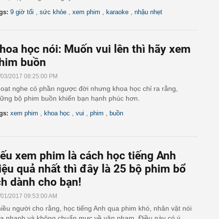
,
,
,
,
gs:
9 giờ tối
sức khỏe
xem phim
karaoke
nhậu nhẹt
hoa học nói: Muốn vui lên thì hãy xem
him buồn
/03/2017 08:25:00 PM
oạt nghe có phần ngược đời nhưng khoa học chỉ ra rằng,
ững bộ phim buồn khiến bạn hạnh phúc hơn.
,
,
,
,
gs:
xem phim
khoa học
vui
phim
buồn
ếu xem phim là cách học tiếng Anh
iệu quả nhất thì đây là 25 bộ phim bổ
ch dành cho bạn!
/01/2017 09:53:00 AM
iều người cho rằng, học tiếng Anh qua phim khó, nhân vật nói
a nhanh và không chuẩn mực về văn phạm. Điều này có ý