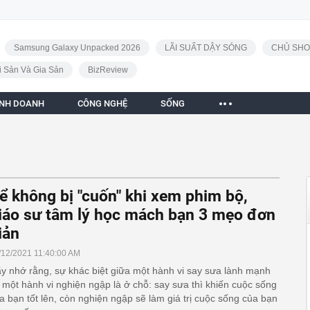
Samsung Galaxy Unpacked 2026
LÃI SUẤT DẬY SÓNG
CHỦ SHO
i Sản Và Gia Sản
BizReview
INH DOANH
CÔNG NGHỆ
SỐNG
ể không bị "cuốn" khi xem phim bộ,
iáo sư tâm lý học mách bạn 3 mẹo đơn
iản
/12/2021 11:40:00 AM
y nhớ rằng, sự khác biệt giữa một hành vi say sưa lành mạnh
 một hành vi nghiện ngập là ở chỗ: say sưa thì khiến cuộc sống
a bạn tốt lên, còn nghiện ngập sẽ làm giá trị cuộc sống của bạn