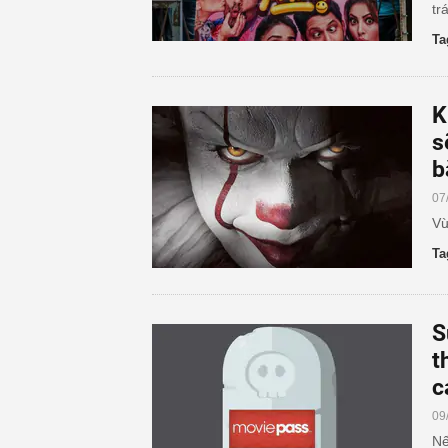
tr
Ta
K
s
b
07
Vừ
Ta
S
t
c
09
Nế