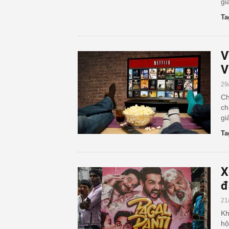
gi
Ta
V
V
29
Ch
ch
gi
Ta
X
đ
21
Kh
hộ