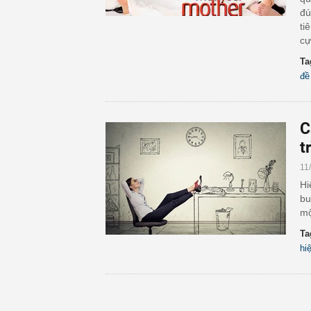
đú
ti
cự
Ta
đề
C
t
11
Hi
bu
mộ
Ta
hi