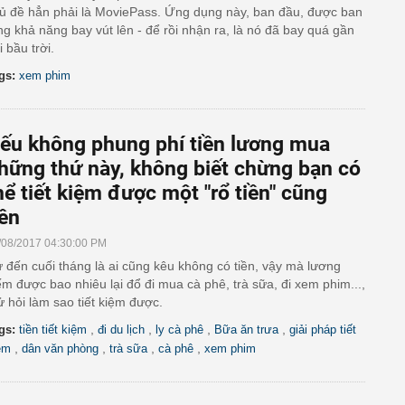
ủ đề hẳn phải là MoviePass. Ứng dụng này, ban đầu, được ban
ng khả năng bay vút lên - để rồi nhận ra, là nó đã bay quá gần
i bầu trời.
gs:
xem phim
ếu không phung phí tiền lương mua
hững thứ này, không biết chừng bạn có
hể tiết kiệm được một "rổ tiền" cũng
ên
/08/2017 04:30:00 PM
 đến cuối tháng là ai cũng kêu không có tiền, vậy mà lương
ếm được bao nhiêu lại đổ đi mua cà phê, trà sữa, đi xem phim...,
ử hỏi làm sao tiết kiệm được.
,
,
,
,
gs:
tiền tiết kiệm
đi du lịch
ly cà phê
Bữa ăn trưa
giải pháp tiết
,
,
,
,
ệm
dân văn phòng
trà sữa
cà phê
xem phim