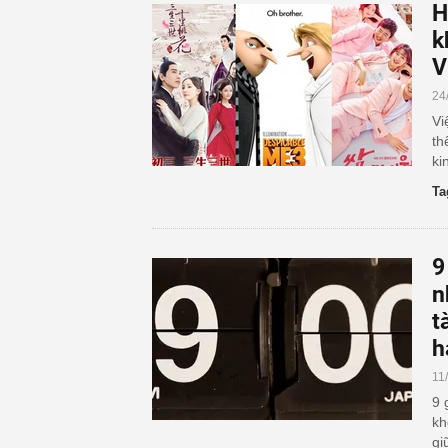
H
k
V
24
Vi
th
ki
Ta
9
n
t
h
11
9 
kh
gi