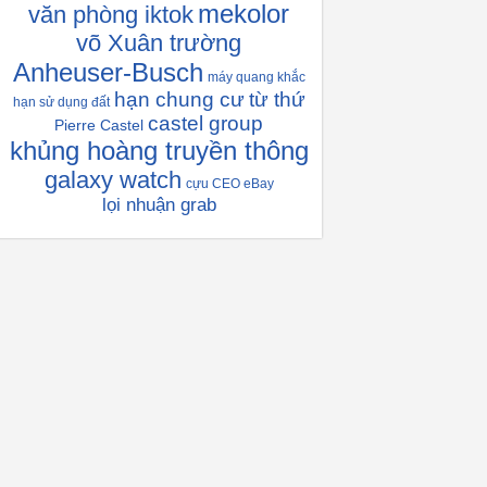
mekolor
văn phòng iktok
võ Xuân trường
Anheuser-Busch
máy quang khắc
hạn chung cư
từ thứ
hạn sử dụng đất
castel group
Pierre Castel
khủng hoàng truyền thông
galaxy watch
cựu CEO eBay
lọi nhuận grab