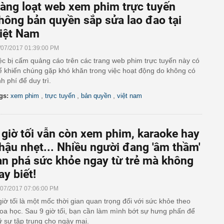
àng loạt web xem phim trực tuyến
hông bản quyền sắp sửa lao đao tại
iệt Nam
/07/2017 01:39:00 PM
ệc bị cấm quảng cáo trên các trang web phim trực tuyến này có
ể khiến chúng gặp khó khăn trong việc hoạt động do không có
nh phí để duy trì.
,
,
,
gs:
xem phim
trực tuyến
bản quyền
việt nam
 giờ tối vẫn còn xem phim, karaoke hay
hậu nhẹt... Nhiều người đang 'âm thầm'
àn phá sức khỏe ngay từ trẻ mà không
ay biết!
/07/2017 07:06:00 PM
giờ tối là một mốc thời gian quan trọng đối với sức khỏe theo
oa học. Sau 9 giờ tối, bạn cần làm mình bớt sự hưng phấn để
ữ sự tập trung cho ngày mai.