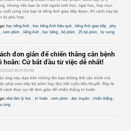
ng, nhưng nếu bạn là một người lười học, ngại học, hay mục
êu cuối cùng của bạn là tiếng Anh giao tiếp được, thì cách này lại
c kỳ phù hợp.
,
,
,
gs:
học tiếng Anh
học tiếng Anh hiệu quả
tiếng Anh giao tiếp
phụ
,
,
,
,
,
,
xem phim
tiếng Anh
học tiếng
bộ phim
25 bộ phim
từ vựng
ách đơn giản để chiến thắng căn bệnh
rì hoãn: Cứ bắt đầu từ việc dễ nhất!
/12/2016 08:30:09 AM
ệu ứng này dựa trên những lần bạn không thể cản mình mà
ộc phải xem tiếp bộ phim hay đọc hết cuốn tiểu thuyết. Đây là
t cách thực sự rất đơn giản để chiến thắng trì hoãn
,
,
,
,
,
gs:
nhà tâm lý học
trì hoãn
xem phim
đọc truyện
chiến thắng
ệu ứng