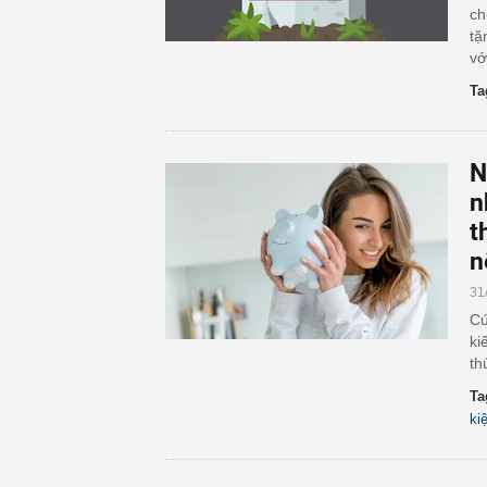
ch
tặ
vớ
Ta
N
n
t
n
31
Cứ
ki
th
Ta
ki