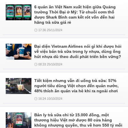
6 quán ăn Việt Nam xuất hiện giữa Quảng
trường Thời Đại ở Mỹ: Từ chuỗi cơm thố
được Shark Bình cam kết rót vốn đến hai
hãng trà sữa giá rẻ
17:36 25/11/2024
Đại diện Vietnam Airlines nói gì khi được hỏi
về việc bán trà sữa trong ly nhựa, dùng ống
hút nhựa dù theo đuổi phát triển bền vững?
08:33 25/10/2024
Tiết kiệm nhưng vẫn đi uống trà sữa: 57%
người tiêu dùng Việt chọn đến quán nước,
48% thích ăn quán vỉa hè khi ra ngoài chơi
16:24 10/10/2024
Bán ly trà sữa chỉ từ 15.000 đồng, một
thương hiệu Việt mở được 80 cửa hàng
không nhượng quyền, thu về hơn 550 tỷ mỗi