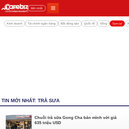
Đọc nhiều
Mới nhất
Kinh doanh
Tài chính ngân hàng
Bất động sản
Quốc tế
Sống
Special
X
TIN MỚI NHẤT: TRÀ SƯA
Chuỗi trà sữa Gong Cha bán mình với giá
635 triệu USD