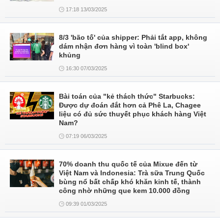
17:18 13/03/2025
8/3 'bão tố' của shipper: Phải tắt app, không
dám nhận đơn hàng vì toàn 'blind box'
khủng
16:30 07/03/2025
Bài toán của "kẻ thách thức" Starbucks:
Được dự đoán đắt hơn cả Phê La, Chagee
liệu có đủ sức thuyết phục khách hàng Việt
Nam?
07:19 06/03/2025
70% doanh thu quốc tế của Mixue đến từ
Việt Nam và Indonesia: Trà sữa Trung Quốc
bùng nổ bất chấp khó khăn kinh tế, thành
công nhờ những que kem 10.000 đồng
09:39 01/03/2025