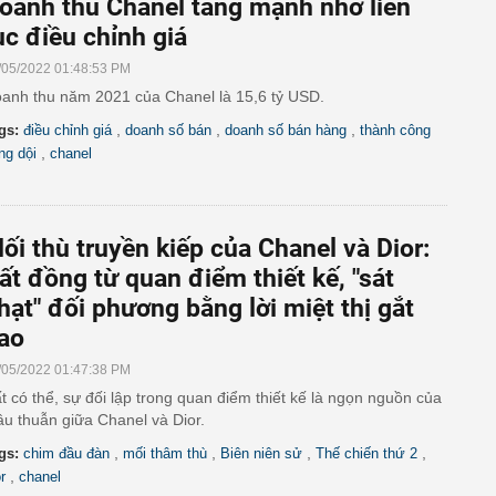
oanh thu Chanel tăng mạnh nhờ liên
ục điều chỉnh giá
/05/2022 01:48:53 PM
anh thu năm 2021 của Chanel là 15,6 tỷ USD.
,
,
,
gs:
điều chỉnh giá
doanh số bán
doanh số bán hàng
thành công
,
ng dội
chanel
ối thù truyền kiếp của Chanel và Dior:
ất đồng từ quan điểm thiết kế, "sát
hạt" đối phương bằng lời miệt thị gắt
ao
/05/2022 01:47:38 PM
t có thể, sự đối lập trong quan điểm thiết kế là ngọn nguồn của
u thuẫn giữa Chanel và Dior.
,
,
,
,
gs:
chim đầu đàn
mối thâm thù
Biên niên sử
Thế chiến thứ 2
,
r
chanel