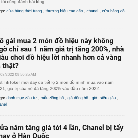
ì tôi cũng đành hài lòng.
,
,
,
gs:
cửa hàng thời trang
thương hiệu cao cấp
chanel
cửa hàng đồ
ô gái mua 2 món đồ hiệu này không
gờ chỉ sau 1 năm giá trị tăng 200%, nhà
iàu chơi đồ hiệu lời nhanh hơn cả vàng
à thật?
/03/2022 09:50:35 AM
t TikToker mới đây đã tiết lộ 2 món đồ mình mua vào năm
21, giá trị của nó đã tăng 200% vào đầu năm 2022.
,
,
,
,
gs:
danh mục đầu tư
mẫu đồng hồ
giá đồng hồ
giới siêu giàu
anel
ửa năm tăng giá tới 4 lần, Chanel bị tẩy
hay ở Hàn Quốc