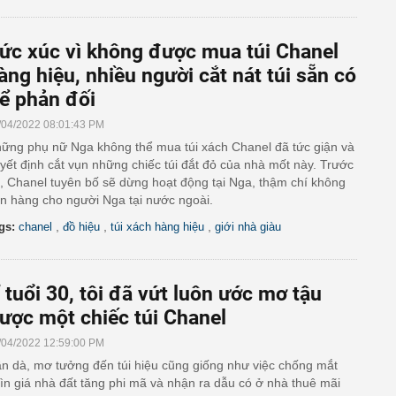
ức xúc vì không được mua túi Chanel
àng hiệu, nhiều người cắt nát túi sẵn có
ể phản đối
/04/2022 08:01:43 PM
ững phụ nữ Nga không thể mua túi xách Chanel đã tức giận và
yết định cắt vụn những chiếc túi đắt đỏ của nhà mốt này. Trước
, Chanel tuyên bố sẽ dừng hoạt động tại Nga, thậm chí không
n hàng cho người Nga tại nước ngoài.
,
,
,
gs:
chanel
đồ hiệu
túi xách hàng hiệu
giới nhà giàu
 tuổi 30, tôi đã vứt luôn ước mơ tậu
ược một chiếc túi Chanel
/04/2022 12:59:00 PM
n dà, mơ tưởng đến túi hiệu cũng giống như việc chống mắt
ìn giá nhà đất tăng phi mã và nhận ra dẫu có ở nhà thuê mãi