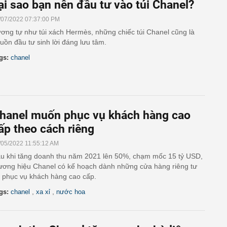
ại sao bạn nên đầu tư vào túi Chanel?
/07/2022 07:37:00 PM
ơng tự như túi xách Hermès, những chiếc túi Chanel cũng là
uồn đầu tư sinh lời đáng lưu tâm.
gs:
chanel
hanel muốn phục vụ khách hàng cao
ấp theo cách riêng
/05/2022 11:55:12 AM
u khi tăng doanh thu năm 2021 lên 50%, chạm mốc 15 tỷ USD,
ương hiệu Chanel có kế hoạch dành những cửa hàng riêng tư
 phục vụ khách hàng cao cấp.
,
,
gs:
chanel
xa xỉ
nước hoa