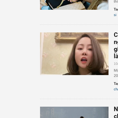
th
Ta
si
C
n
g
l
10
Mộ
20
Ta
ch
N
c