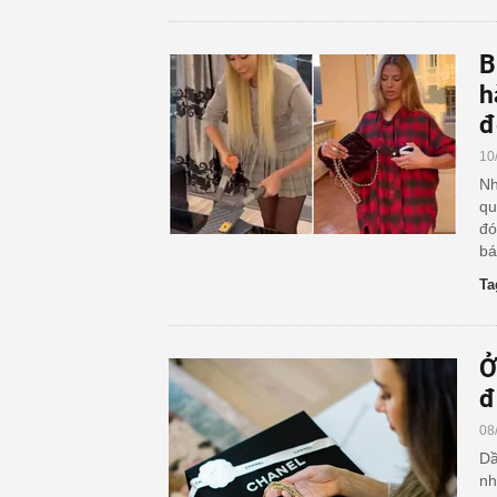
B
h
đ
10
Nh
qu
đó
bá
Ta
Ở
đ
08
Dầ
nh