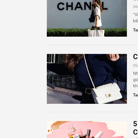
06
"V
bâ
Ta
C
05
Nh
gi
kh
Ta
5
C