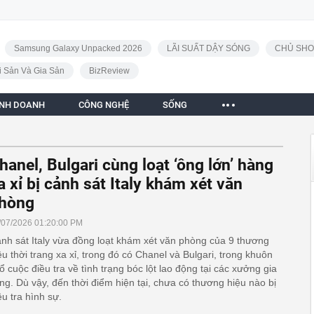
Samsung Galaxy Unpacked 2026
LÃI SUẤT DẬY SÓNG
CHỦ SHO
i Sản Và Gia Sản
BizReview
INH DOANH
CÔNG NGHỆ
SỐNG
hanel, Bulgari cùng loạt ‘ông lớn’ hàng
a xỉ bị cảnh sát Italy khám xét văn
hòng
/07/2026 01:20:00 PM
nh sát Italy vừa đồng loạt khám xét văn phòng của 9 thương
ệu thời trang xa xỉ, trong đó có Chanel và Bulgari, trong khuôn
ổ cuộc điều tra về tình trạng bóc lột lao động tại các xưởng gia
ng. Dù vậy, đến thời điểm hiện tại, chưa có thương hiệu nào bị
ều tra hình sự.