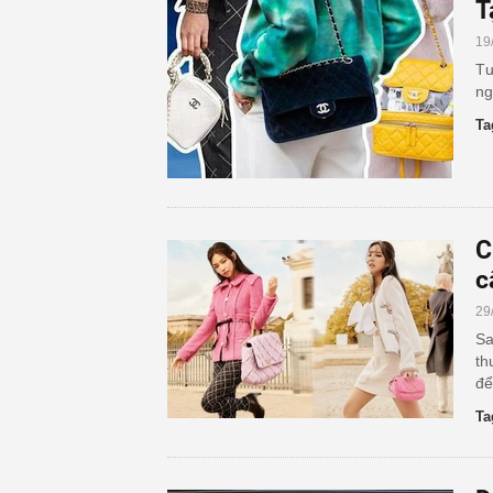
T
19
Tư
ng
Ta
C
c
29
Sa
th
để
Ta