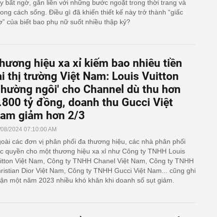
y bất ngờ, gắn liền với những bước ngoặt trong thời trang và
ong cách sống. Điều gì đã khiến thiết kế này trở thành “giấc
” của biết bao phụ nữ suốt nhiều thập kỷ?
hương hiệu xa xỉ kiếm bao nhiêu tiền
ại thị trường Việt Nam: Louis Vuitton
nhường ngôi' cho Channel dù thu hơn
.800 tỷ đồng, doanh thu Gucci Việt
am giảm hơn 2/3
/08/2024 07:10:00 AM
oài các đơn vị phân phối đa thương hiệu, các nhà phân phối
c quyền cho một thương hiệu xa xỉ như Công ty TNHH Louis
itton Việt Nam, Công ty TNHH Chanel Việt Nam, Công ty TNHH
ristian Dior Việt Nam, Công ty TNHH Gucci Việt Nam... cũng ghi
ận một năm 2023 nhiều khó khăn khi doanh số sụt giảm.