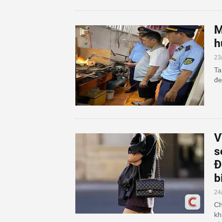
M
h
23
Ta
đe
V
s
Đ
b
24
Ch
kh