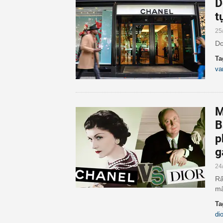
D
t
25
Do
Ta
va
M
B
p
g
24
Rấ
mâ
Ta
dio