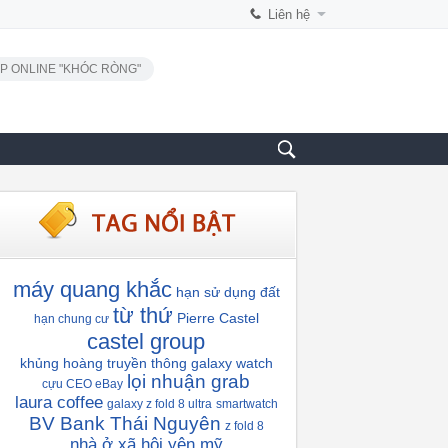
Liên hệ
P ONLINE "KHÓC RÒNG"
máy quang khắc
hạn sử dụng đất
từ thứ
Pierre Castel
hạn chung cư
castel group
khủng hoàng truyền thông
galaxy watch
lọi nhuận grab
cựu CEO eBay
laura coffee
galaxy z fold 8 ultra
smartwatch
BV Bank Thái Nguyên
z fold 8
nhà ở xã hội yên mỹ