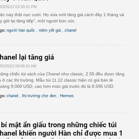
/03/2022 03:30:31 PM
iệc này thật nực cười. Họ vừa mới tăng giá cách đây 1 tháng và
y giờ lại tăng tiếp", một người bức xúc.
,
,
gs:
người hàn quốc
niêm yết giá
chanel
hanel lại tăng giá
/03/2022 09:08:41 AM
ững chiếc túi xách của Chanel như classic, 2.55 đều được tăng
á ở các thị trường. Mẫu túi 11.12 classic hiện có giá bán lẻ
oảng 9.000 USD, cao hơn mức giá trước đó là 8.595 USD.
,
,
gs:
chanel
thị trường chợ đen
Hermes
 bí mật ẩn giấu trong những chiếc túi
hanel khiến người Hàn chỉ được mua 1