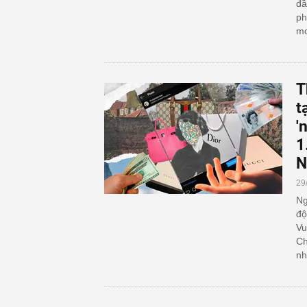
đầ
ph
mơ
T
t
'
1
N
29
Ng
độ
Vu
Ch
nh