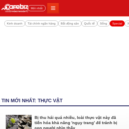
Đọc nhiều
Mới nhất
Kinh doanh
Tài chính ngân hàng
Bất động sản
Quốc tế
Sống
Special
X
TIN MỚI NHẤT: THỰC VẬT
Bị thu hái quá nhiều, loài thực vật này đã
tiến hóa khả năng 'ngụy trang' để tránh bị
con người nhìn thấy