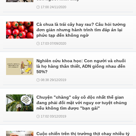
17:00 24/11/2020
Cà chua là trái cây hay rau? Câu hỏi tưởng
đơn giản nhưng hành trình tìm đáp án lại
phức tạp đến không ngờ
17:03 07/09/2020
Nghiên cứu khoa học: Con người và chuối
là họ hàng thân thiết, ADN giống nhau đến
50%?
08:38 29/12/2019
Chuyện "chàng" cây cô độc nhất thế gian
đang phải đối mặt với nguy cơ tuyệt chủng
nếu không tìm được "bạn gái"
17:02 03/12/2019
Cuộc chiến trên thị trường thịt chay nhiều tỷ