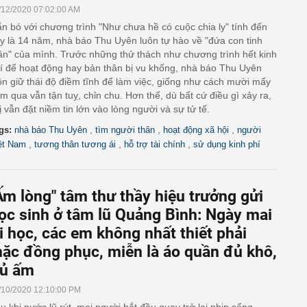
/12/2020 07:02:00 AM
n bó với chương trình "Như chưa hề có cuộc chia ly" tính đến
y là 14 năm, nhà báo Thu Uyên luôn tự hào về "đứa con tinh
ần" của mình. Trước những thử thách như chương trình hết kinh
í để hoạt động hay bản thân bị vu khống, nhà báo Thu Uyên
ôn giữ thái độ điềm tĩnh để làm việc, giống như cách mười mấy
m qua vẫn tận tuỵ, chỉn chu. Hơn thế, dù bất cứ điều gì xảy ra,
ị vẫn đặt niềm tin lớn vào lòng người và sự tử tế.
,
,
,
gs:
nhà báo Thu Uyên
tìm người thân
hoạt động xã hội
người
,
,
,
ệt Nam
tương thân tương ái
hỗ trợ tài chính
sử dụng kinh phí
Ấm lòng" tâm thư thầy hiệu trưởng gửi
ọc sinh ở tâm lũ Quảng Bình: Ngày mai
i học, các em không nhất thiết phải
ặc đồng phục, miễn là áo quần đủ khô,
ủ ấm
/10/2020 12:10:00 PM