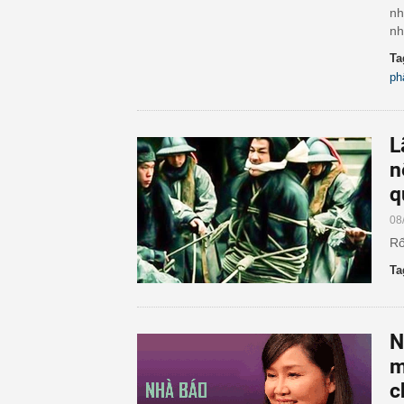
nh
nh
Ta
ph
L
n
q
08
Rố
Ta
N
m
c