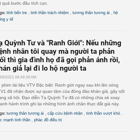
t quả bước đầu tích cực.
,
,
,
gs:
tỉnh bến tre
tinh thần trách nhiệm
tương thân tương ái
hệ
ống y tế
ạ Quỳnh Tư và "Ranh Giới": Nếu những
ệnh nhân tôi quay mà người ta phản
ối thì gia đình họ đã gọi phản ánh rồi,
hán giả lại đi lo hộ người ta
/09/2021 08:49:39 AM
 phim tài liệu VTV Đặc biệt: Ranh giới ngay sau khi lên sóng
V1 đã nhận được sự quan tâm của đông đảo khán giả, gây sốt
ng xã hội. Đạo diễn Tạ Quỳnh Tư đã có những chia sẻ xoay
anh hành trình ghi lại những hình ảnh chân thực đắt giá này.
,
,
,
gs:
tương thân tương ái
cấp cứu bệnh nhân
tinh thần vượt khó
,
c mạnh tinh thần
phác đồ điều trị