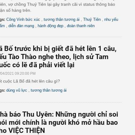
iên, vợ chồng Thuỷ Tiên lại gây tranh cãi vì status thông báo
ận số hàng trên.
,
,
,
gs:
Công Vinh bức xúc
tương thân tương ái
Thuỷ Tiên
nhu yếu
,
,
,
ẩm
diễn đàn mạng
hành động đẹp
đoàn thanh niên
ã Bố trước khi bị giết đã hét lên 1 câu,
ếu Tào Thào nghe theo, lịch sử Tam
uốc có lẽ đã phải viết lại
/04/2021 09:20:00 PM
t cuộc Lã Bố đã hét lên câu gì?
,
gs:
dùng vũ lực
tương thân tương ái
hà báo Thu Uyên: Những người chỉ soi
ói mới chính là người khó mở hầu bao
ho VIỆC THIỆN