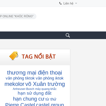
Liên hệ
P ONLINE "KHÓC RÒNG"
thương mại điện thoại
văn phòng tiktok
văn phòng iktok
mekolor
võ Xuân trường
Anheuser-Busch
máy quang khắc
hạn sử dụng đất
hạn chung cư
từ thứ
Pierre Castel
castel group