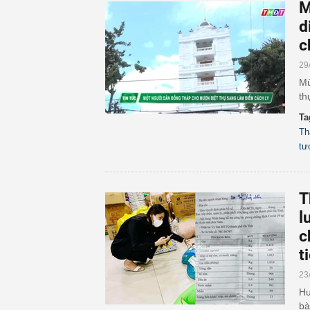
M
d
c
29
Mù
th
Ta
Th
tư
T
l
c
t
23
Hư
bà