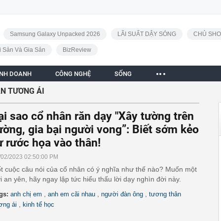
Samsung Galaxy Unpacked 2026
LÃI SUẤT DẬY SÓNG
CHỦ SHO
i Sản Và Gia Sản
BizReview
INH DOANH
CÔNG NGHỆ
SỐNG
N TƯƠNG ÁI
ại sao cổ nhân răn dạy "Xây tường trên
ường, gia bại người vong”: Biết sớm kẻo
ự rước họa vào thân!
/02/2023 02:50:00 PM
t cuộc câu nói của cổ nhân có ý nghĩa như thế nào? Muốn một
i an yên, hãy ngay lập tức hiểu thấu lời dạy nghìn đời này.
,
,
,
gs:
anh chị em
anh em cãi nhau
người đàn ông
tương thân
,
ơng ái
kinh tế học