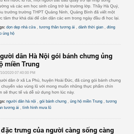
u khi nước lũ rút, mọi người bắt đầu quay trở lại nhịp sống
ường và các em học sinh cũng trở lại trường lớp. Thầy Hà Quý,
ệu trưởng trường THPT Quảng Ninh, Quảng Bình đã viết một
c tâm thư khá dài để căn dặn các em trong ngày đầu đi học lại.
,
,
,
gs:
dọn dẹp nhà cửa
tương thân tương ái
dành thời gian
đóng
p ủng hộ
gười dân Hà Nội gói bánh chưng ủng
ộ miền Trung
/10/2020 07:40:00 PM
ười dân ở xã La Phù, huyện Hoài Đức, đã cùng gói bánh chưng
 chuyển vào vùng lũ với mong muốn những thực phẩm chín
n sẽ thực tế và dễ sử dụng hơn lúc này.
,
,
,
gs:
người dân hà nội
gói bánh chưng
ủng hộ miền Trung
tương
,
ân tương ái
tình hình mưa lũ
 đặc trưng của người càng sống càng