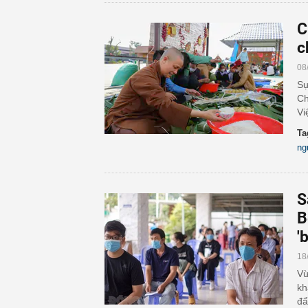
C
c
08
Sự
Ch
Vi
Ta
ng
S
B
'
18
Vừ
kh
đẩ