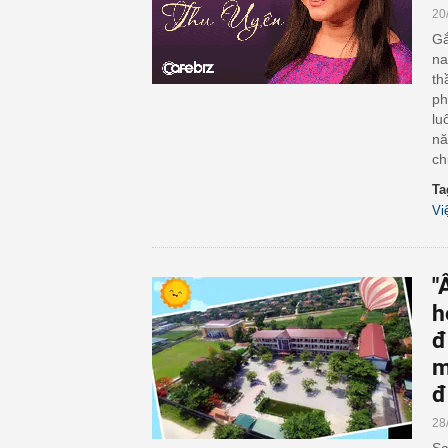
20
Gắ
na
th
ph
lu
nă
ch
Ta
Vi
"
h
đ
m
đ
28