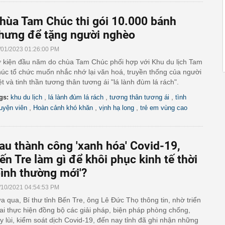
hùa Tam Chúc thi gói 10.000 bánh
hưng để tặng người nghèo
/01/2023 01:26:00 PM
 kiện đầu năm do chùa Tam Chúc phối hợp với Khu du lịch Tam
úc tổ chức muốn nhắc nhớ lại văn hoá, truyền thống của người
ệt và tinh thần tương thân tương ái "lá lành đùm lá rách".
,
,
,
gs:
khu du lịch
lá lành đùm lá rách
tương thân tương ái
tình
,
,
,
uyện viên
Hoàn cảnh khó khăn
vịnh hạ long
trẻ em vùng cao
au thành công 'xanh hóa' Covid-19,
ến Tre làm gì để khôi phục kinh tế thời
bình thường mới'?
/10/2021 04:54:53 PM
a qua, Bí thư tỉnh Bến Tre, ông Lê Đức Thọ thông tin, nhờ triển
ai thực hiện đồng bộ các giải pháp, biện pháp phòng chống,
y lùi, kiểm soát dịch Covid-19, đến nay tỉnh đã ghi nhận những