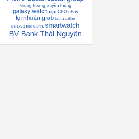
khủng hoàng truyền thông
galaxy watch
cựu CEO eBay
lọi nhuận grab
laura coffee
smartwatch
galaxy z fold 8 ultra
BV Bank Thái Nguyên