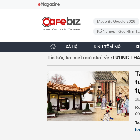
Bỏ qua điều hướng
CafeBiz - Trang chủ
Made By Google 2026
Kế Nghiệp - Góc Nhìn Tà
XÃ HỘI
KINH TẾ VĨ MÔ
K
Tin tức, bài viết mới nhất về :
TƯƠNG THÂ
T
t
t
28
Rố
đờ
Ta
tư