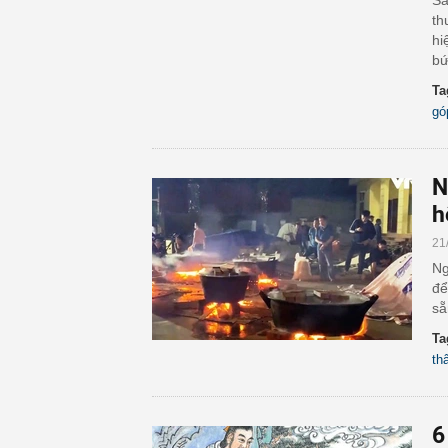
Sa
th
hi
bứ
Ta
gó
N
h
21
Ng
để
sẵ
Ta
th
6