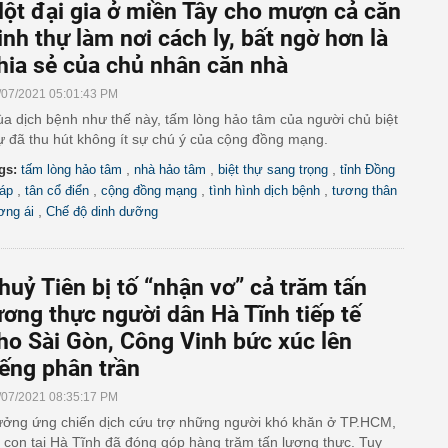
ột đại gia ở miền Tây cho mượn cả căn
inh thự làm nơi cách ly, bất ngờ hơn là
hia sẻ của chủ nhân căn nhà
/07/2021 05:01:43 PM
a dịch bệnh như thế này, tấm lòng hảo tâm của người chủ biệt
ự đã thu hút không ít sự chú ý của cộng đồng mạng.
,
,
,
gs:
tấm lòng hảo tâm
nhà hảo tâm
biệt thự sang trọng
tỉnh Đồng
,
,
,
,
áp
tân cổ điển
cộng đồng mạng
tình hình dịch bệnh
tương thân
,
ơng ái
Chế độ dinh dưỡng
huỷ Tiên bị tố “nhận vơ” cả trăm tấn
ương thực người dân Hà Tĩnh tiếp tế
ho Sài Gòn, Công Vinh bức xúc lên
iếng phân trần
/07/2021 08:35:17 PM
ởng ứng chiến dịch cứu trợ những người khó khăn ở TP.HCM,
 con tại Hà Tĩnh đã đóng góp hàng trăm tấn lương thực. Tuy