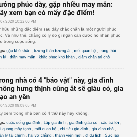
ưởng phúc dày, gặp nhiều may mắn:
ãy xem bạn có mấy đặc điểm!
/07/2020 10:22:00 PM
 hữu những đặc điểm sau đây chắc chắn là một người phúc
c. Và như thế, chẳng có lý do gì ngăn cản được họ nhận phúc
o trong cuộc sống.
,
,
,
gs:
gặp khó khăn
tương thân tương ái
mối quan hệ
trạng thái
,
,
,
m lý
thần may mắn
khắc phục khó khăn
giậm chân tại chỗ
rong nhà có 4 "bảo vật" này, gia đình
hông hưng thịnh cũng ắt sẽ giàu có, gia
ạo an yên
/04/2020 08:09:05 PM
y xem trong nhà bạn có 4 thứ này hay không.
,
,
,
,
gs:
cuộc sống gia đình
Lập gia đình
gia đình giàu có
câu trả lời
,
,
,
,
ời quang mây tạnh
mối quan hệ
chi tiêu gia đình
gia đình nhỏ
,
,
,
,
ản lý tài chính
hai vợ chồng
thành viên mới
đi du lịch
Sức lao