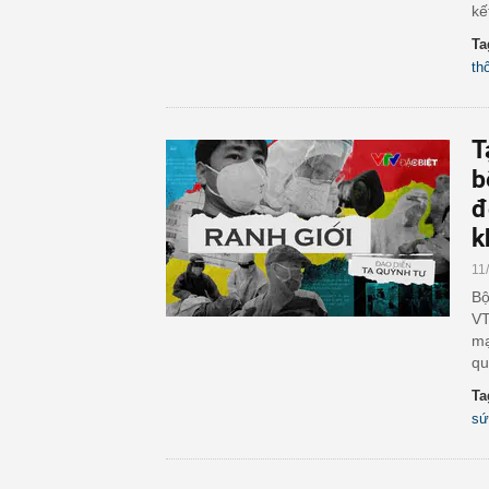
kế
Ta
th
T
b
đ
k
11
Bộ
VT
mạ
qu
Ta
sứ