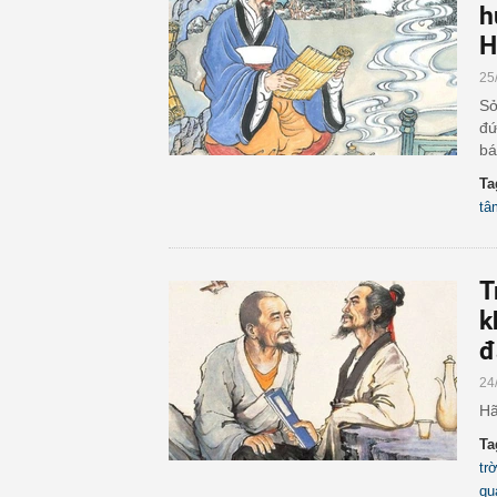
h
H
25
Sở
đứ
bá
Ta
tâ
T
k
đ
24
Hã
Ta
tr
qu