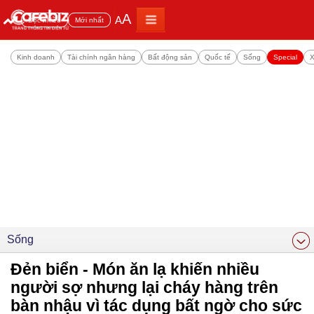
A
A
Đọc nhiều
Mới nhất
Kinh doanh
Tài chính ngân hàng
Bất động sản
Quốc tế
Sống
Special
X
Sống
Đẻn biển - Món ăn lạ khiến nhiều
người sợ nhưng lại cháy hàng trên
bàn nhậu vì tác dụng bất ngờ cho sức