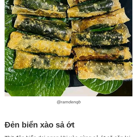
@ramdenqb
Đẻn biển xào sả ớt