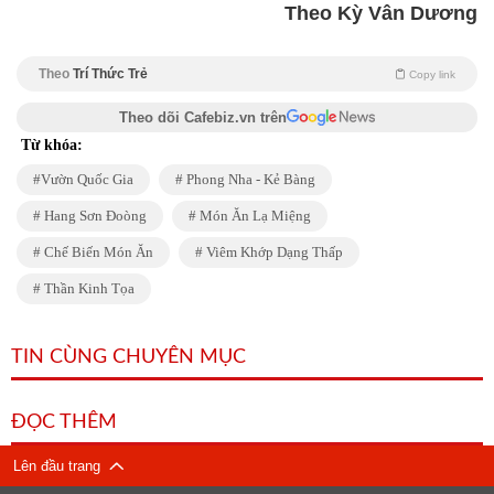
Theo Kỳ Vân Dương
Theo
Trí Thức Trẻ
Copy link
Theo dõi Cafebiz.vn trên
Từ khóa:
Vườn Quốc Gia
Phong Nha - Kẻ Bàng
Hang Sơn Đoòng
Món Ăn Lạ Miệng
Chế Biến Món Ăn
Viêm Khớp Dạng Thấp
Thần Kinh Tọa
TIN CÙNG CHUYÊN MỤC
ĐỌC THÊM
Lên đầu trang