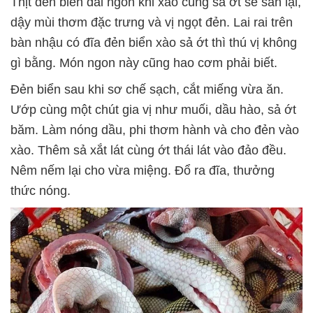
Thịt đẻn biển dai ngon khi xào cùng sả ớt sẽ săn lại,
dậy mùi thơm đặc trưng và vị ngọt đẻn. Lai rai trên
bàn nhậu có đĩa đẻn biển xào sả ớt thì thú vị không
gì bằng. Món ngon này cũng hao cơm phải biết.
Đẻn biển sau khi sơ chế sạch, cắt miếng vừa ăn.
Ướp cùng một chút gia vị như muối, dầu hào, sả ớt
băm. Làm nóng dầu, phi thơm hành và cho đẻn vào
xào. Thêm sả xắt lát cùng ớt thái lát vào đảo đều.
Nêm nếm lại cho vừa miệng. Đổ ra đĩa, thưởng
thức nóng.