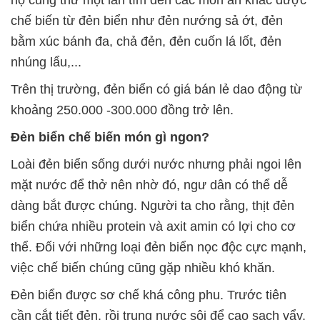
họ cũng thử một lần tìm đến các món ăn khác được
chế biến từ đẻn biển như đẻn nướng sả ớt, đẻn
bằm xúc bánh đa, chả đẻn, đẻn cuốn lá lốt, đẻn
nhúng lẩu,...
Trên thị trường, đẻn biển có giá bán lẻ dao động từ
khoảng 250.000 -300.000 đồng trở lên.
Đẻn biển chế biến món gì ngon?
Loài đẻn biển sống dưới nước nhưng phải ngoi lên
mặt nước để thở nên nhờ đó, ngư dân có thể dễ
dàng bắt được chúng. Người ta cho rằng, thịt đẻn
biển chứa nhiều protein và axit amin có lợi cho cơ
thể. Đối với những loại đẻn biển nọc độc cực mạnh,
việc chế biến chúng cũng gặp nhiều khó khăn.
Đẻn biển được sơ chế khá công phu. Trước tiên
cần cắt tiết đẻn, rồi trụng nước sôi để cạo sạch vẩy.