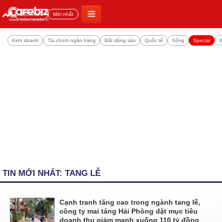
Đọc nhiều
Mới nhất
Kinh doanh
Tài chính ngân hàng
Bất động sản
Quốc tế
Sống
Special
X
TIN MỚI NHẤT: TANG LỄ
Cạnh tranh tăng cao trong ngành tang lễ,
công ty mai táng Hải Phòng đặt mục tiêu
doanh thu giảm mạnh xuống 110 tỷ đồng