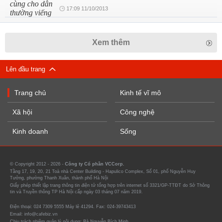
17:09 11/10/2013
Xem thêm
Lên đầu trang
Trang chủ
Kinh tế vĩ mô
Xã hội
Công nghệ
Kinh doanh
Sống
© Copyright 2012 - 2026 -
Công ty Cổ phần VCCorp.
Tầng 17, 19, 20, 21 Toà nhà Center Building - Hapulico Complex, Số 01, phố Nguyễn Huy
Tưởng, phường Thanh Xuân, thành phố Hà Nội
Giấy phép thiết lập trang thông tin điện tử tổng hợp trên internet số 3321/GP-TTĐT do Sở Thông
tin và Truyền thông TP Hà Nội cấp ngày 03 tháng 07 năm 2019.
Điện thoại: 024 7309 5555 Máy lẻ 41294. Fax: 024-39743413
Email: info@cafebiz.vn
Chịu trách nhiệm quản lý nội dung: Bà Nguyễn Bích Minh