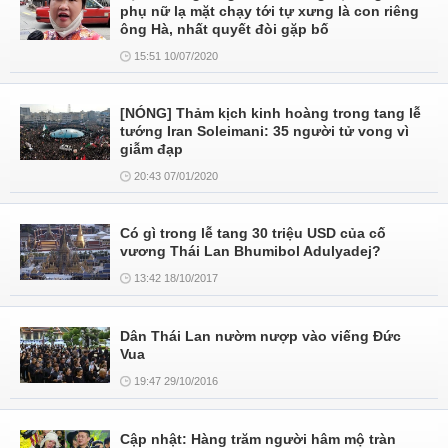
phụ nữ lạ mặt chạy tới tự xưng là con riêng
ông Hà, nhất quyết đòi gặp bố
15:51 10/07/2020
[NÓNG] Thảm kịch kinh hoàng trong tang lễ
tướng Iran Soleimani: 35 người tử vong vì
giẫm đạp
20:43 07/01/2020
Có gì trong lễ tang 30 triệu USD của cố
vương Thái Lan Bhumibol Adulyadej?
13:42 18/10/2017
Dân Thái Lan nườm nượp vào viếng Đức
Vua
19:47 29/10/2016
Cập nhật: Hàng trăm người hâm mộ tràn