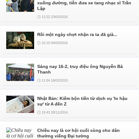
xuống đường, tiễn đưa xe tang nhạc sĩ Trần
Lập
12:22 23/03/2016
Rồi một ngày chợt nhận ra ta đã già...
10:10 04/03/2016
Sáng nay 16-2, truy điệu ông Nguyễn Bá
Thanh
11:04 16/02/2015
Nhật Bản: Kiếm bộn tiền từ dịch vụ 'lo hậu
sự' từ A đến Z
15:43 28/11/2014
Chiều nay là cơ hội cuối cùng cho dân
thường viếng Đại tướng