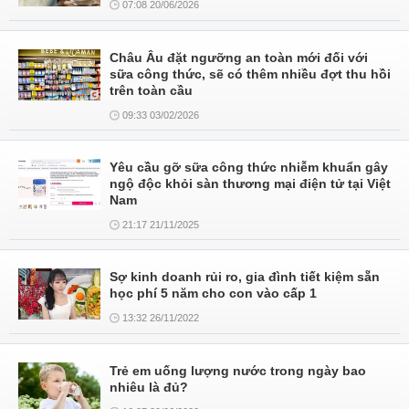
07:08 20/06/2026
Châu Âu đặt ngưỡng an toàn mới đối với
sữa công thức, sẽ có thêm nhiều đợt thu hồi
trên toàn cầu
09:33 03/02/2026
Yêu cầu gỡ sữa công thức nhiễm khuẩn gây
ngộ độc khỏi sàn thương mại điện tử tại Việt
Nam
21:17 21/11/2025
Sợ kinh doanh rủi ro, gia đình tiết kiệm sẵn
học phí 5 năm cho con vào cấp 1
13:32 26/11/2022
Trẻ em uống lượng nước trong ngày bao
nhiêu là đủ?