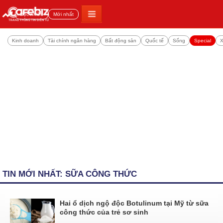
Đọc nhiều
Mới nhất
Kinh doanh
Tài chính ngân hàng
Bất động sản
Quốc tế
Sống
Special
X
TIN MỚI NHẤT: SỮA CÔNG THỨC
Hai ổ dịch ngộ độc Botulinum tại Mỹ từ sữa
công thức của trẻ sơ sinh