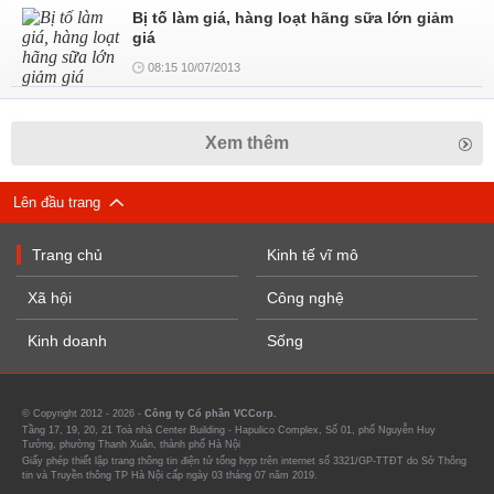
Bị tố làm giá, hàng loạt hãng sữa lớn giảm
giá
08:15 10/07/2013
Xem thêm
Lên đầu trang
Trang chủ
Kinh tế vĩ mô
Xã hội
Công nghệ
Kinh doanh
Sống
© Copyright 2012 - 2026 -
Công ty Cổ phần VCCorp.
Tầng 17, 19, 20, 21 Toà nhà Center Building - Hapulico Complex, Số 01, phố Nguyễn Huy
Tưởng, phường Thanh Xuân, thành phố Hà Nội
Giấy phép thiết lập trang thông tin điện tử tổng hợp trên internet số 3321/GP-TTĐT do Sở Thông
tin và Truyền thông TP Hà Nội cấp ngày 03 tháng 07 năm 2019.