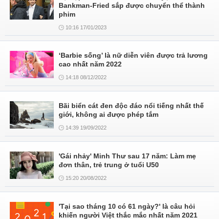
Bankman-Fried sắp được chuyển thể thành
phim
10:16 17/01/2023
‘Barbie sống’ là nữ diễn viên được trả lương
cao nhất năm 2022
14:18 08/12/2022
Bãi biển cát đen độc đáo nổi tiếng nhất thế
giới, không ai được phép tắm
14:39 19/09/2022
'Gái nhảy' Minh Thư sau 17 năm: Làm mẹ
đơn thân, trẻ trung ở tuổi U50
15:20 20/08/2022
'Tại sao tháng 10 có 61 ngày?' là câu hỏi
khiến người Việt thắc mắc nhất năm 2021