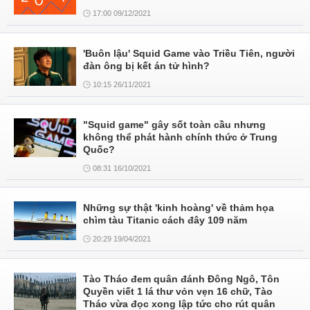
17:00 09/12/2021
'Buôn lậu' Squid Game vào Triều Tiên, người
đàn ông bị kết án tử hình?
10:15 26/11/2021
"Squid game" gây sốt toàn cầu nhưng
không thể phát hành chính thức ở Trung
Quốc?
08:31 16/10/2021
Những sự thật 'kinh hoàng' về thảm họa
chìm tàu Titanic cách đây 109 năm
20:29 19/04/2021
Tào Tháo đem quân đánh Đông Ngô, Tôn
Quyền viết 1 lá thư vỏn vẹn 16 chữ, Tào
Tháo vừa đọc xong lập tức cho rút quân