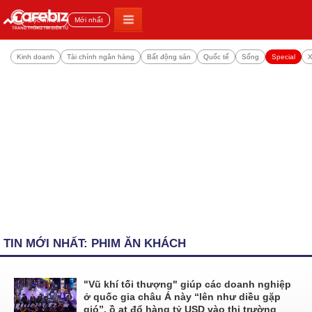
Đọc nhiều
Mới nhất
Kinh doanh
Tài chính ngân hàng
Bất động sản
Quốc tế
Sống
Special
X
TIN MỚI NHẤT: PHIM ĂN KHÁCH
"Vũ khí tối thượng" giúp các doanh nghiệp
ở quốc gia châu Á này “lên như diều gặp
gió”, ồ ạt đổ hàng tỷ USD vào thị trường