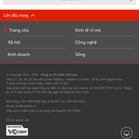
Lên đầu trang
Trang chủ
Kinh tế vĩ mô
Xã hội
Công nghệ
Kinh doanh
Sống
© Copyright 2012 - 2026 -
Công ty Cổ phần VCCorp.
Tầng 17, 19, 20, 21 Toà nhà Center Building - Hapulico Complex, Số 01, phố Nguyễn Huy
Tưởng, phường Thanh Xuân, thành phố Hà Nội
Giấy phép thiết lập trang thông tin điện tử tổng hợp trên internet số 3321/GP-TTĐT do Sở Thông
tin và Truyền thông TP Hà Nội cấp ngày 03 tháng 07 năm 2019.
Điện thoại: 024 7309 5555 Máy lẻ 41294. Fax: 024-39743413
Email: info@cafebiz.vn
Chịu trách nhiệm quản lý nội dung: Bà Nguyễn Bích Minh
Hỗ trợ quảng cáo: