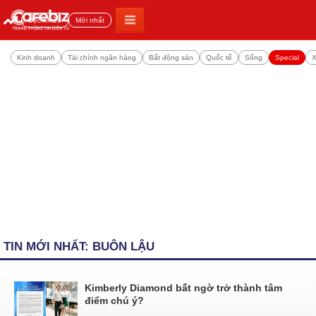
Đọc nhiều
Mới nhất
Kinh doanh
Tài chính ngân hàng
Bất động sản
Quốc tế
Sống
Special
X
TIN MỚI NHẤT: BUÔN LẬU
Kimberly Diamond bất ngờ trở thành tâm
điểm chú ý?