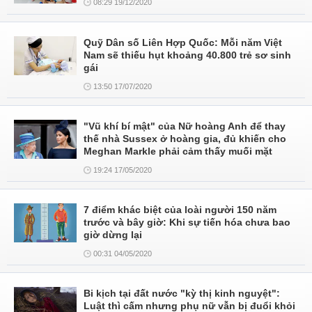
08:29 19/12/2020
Quỹ Dân số Liên Hợp Quốc: Mỗi năm Việt
Nam sẽ thiếu hụt khoảng 40.800 trẻ sơ sinh
gái
13:50 17/07/2020
"Vũ khí bí mật" của Nữ hoàng Anh để thay
thế nhà Sussex ở hoàng gia, đủ khiến cho
Meghan Markle phải cảm thấy muối mặt
19:24 17/05/2020
7 điểm khác biệt của loài người 150 năm
trước và bây giờ: Khi sự tiến hóa chưa bao
giờ dừng lại
00:31 04/05/2020
Bi kịch tại đất nước "kỳ thị kinh nguyệt":
Luật thì cấm nhưng phụ nữ vẫn bị đuổi khỏi