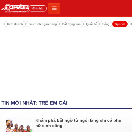
Đọc nhiều
Mới nhất
Kinh doanh
Tài chính ngân hàng
Bất động sản
Quốc tế
Sống
Special
X
TIN MỚI NHẤT: TRẺ EM GÁI
Khám phá bất ngờ từ ngôi làng chỉ có phụ
nữ sinh sống