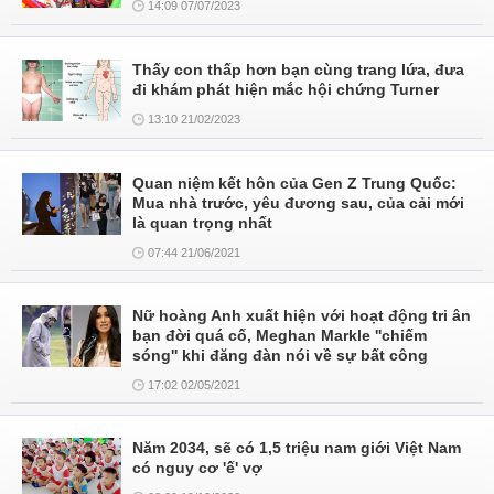
14:09 07/07/2023
Thấy con thấp hơn bạn cùng trang lứa, đưa
đi khám phát hiện mắc hội chứng Turner
13:10 21/02/2023
Quan niệm kết hôn của Gen Z Trung Quốc:
Mua nhà trước, yêu đương sau, của cải mới
là quan trọng nhất
07:44 21/06/2021
Nữ hoàng Anh xuất hiện với hoạt động tri ân
bạn đời quá cố, Meghan Markle ''chiếm
sóng'' khi đăng đàn nói về sự bất công
17:02 02/05/2021
Năm 2034, sẽ có 1,5 triệu nam giới Việt Nam
có nguy cơ 'ế' vợ