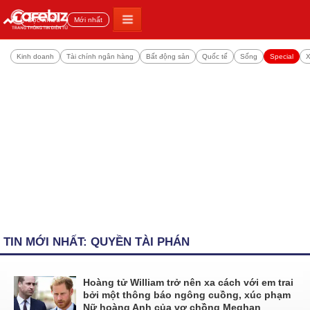
Đọc nhiều
Mới nhất
Kinh doanh
Tài chính ngân hàng
Bất động sản
Quốc tế
Sống
Special
X
TIN MỚI NHẤT: QUYỀN TÀI PHÁN
Hoàng tử William trở nên xa cách với em trai
bởi một thông báo ngông cuồng, xúc phạm
Nữ hoàng Anh của vợ chồng Meghan