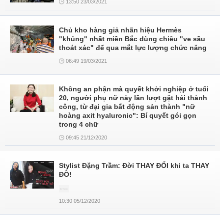
13:50 23/03/2021
Chủ kho hàng giả nhãn hiệu Hermès
"khủng" nhất miền Bắc dùng chiêu "ve sầu
thoát xác" để qua mắt lực lượng chức năng
06:49 19/03/2021
Không an phận mà quyết khởi nghiệp ở tuổi
20, người phụ nữ này lần lượt gặt hái thành
công, từ đại gia bất động sản thành "nữ
hoàng axit hyaluronic": Bí quyết gói gọn
trong 4 chữ
09:45 21/12/2020
Stylist Đặng Trầm: Đời THAY ĐỔI khi ta THAY
ĐỒ!
10:30 05/12/2020