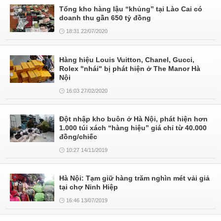
Tổng kho hàng lậu “khủng” tại Lào Cai có
doanh thu gần 650 tỷ đồng
18:31 22/07/2020
Hàng hiệu Louis Vuitton, Chanel, Gucci,
Rolex "nhái" bị phát hiện ở The Manor Hà
Nội
16:03 27/02/2020
Đột nhập kho buôn ở Hà Nội, phát hiện hơn
1.000 túi xách “hàng hiệu” giá chỉ từ 40.000
đồng/chiếc
10:27 14/11/2019
Hà Nội: Tạm giữ hàng trăm nghìn mét vải giả
tại chợ Ninh Hiệp
16:46 13/07/2019