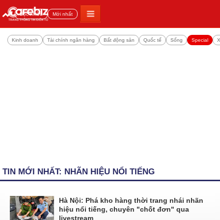
Đọc nhiều
Mới nhất
Kinh doanh
Tài chính ngân hàng
Bất động sản
Quốc tế
Sống
Special
X
TIN MỚI NHẤT: NHÃN HIỆU NỔI TIẾNG
Hà Nội: Phá kho hàng thời trang nhái nhãn
hiệu nổi tiếng, chuyên "chốt đơn" qua
livestream