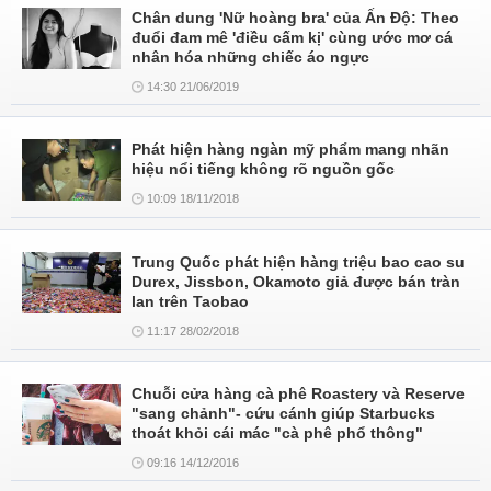
Chân dung 'Nữ hoàng bra' của Ấn Độ: Theo
đuổi đam mê 'điều cấm kị' cùng ước mơ cá
nhân hóa những chiếc áo ngực
14:30 21/06/2019
Phát hiện hàng ngàn mỹ phẩm mang nhãn
hiệu nổi tiếng không rõ nguồn gốc
10:09 18/11/2018
Trung Quốc phát hiện hàng triệu bao cao su
Durex, Jissbon, Okamoto giả được bán tràn
lan trên Taobao
11:17 28/02/2018
Chuỗi cửa hàng cà phê Roastery và Reserve
"sang chảnh"- cứu cánh giúp Starbucks
thoát khỏi cái mác "cà phê phổ thông"
09:16 14/12/2016