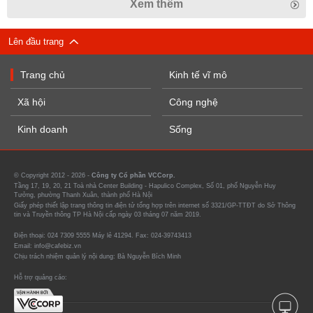
Xem thêm
Lên đầu trang
Trang chủ
Kinh tế vĩ mô
Xã hội
Công nghệ
Kinh doanh
Sống
© Copyright 2012 - 2026 -
Công ty Cổ phần VCCorp.
Tầng 17, 19, 20, 21 Toà nhà Center Building - Hapulico Complex, Số 01, phố Nguyễn Huy
Tưởng, phường Thanh Xuân, thành phố Hà Nội
Giấy phép thiết lập trang thông tin điện tử tổng hợp trên internet số 3321/GP-TTĐT do Sở Thông
tin và Truyền thông TP Hà Nội cấp ngày 03 tháng 07 năm 2019.
Điện thoại: 024 7309 5555 Máy lẻ 41294. Fax: 024-39743413
Email: info@cafebiz.vn
Chịu trách nhiệm quản lý nội dung: Bà Nguyễn Bích Minh
Hỗ trợ quảng cáo: