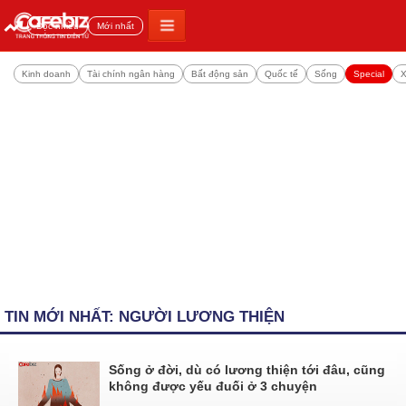
Đọc nhiều
Mới nhất
Kinh doanh
Tài chính ngân hàng
Bất động sản
Quốc tế
Sống
Special
X
TIN MỚI NHẤT: NGƯỜI LƯƠNG THIỆN
Sống ở đời, dù có lương thiện tới đâu, cũng
không được yếu đuối ở 3 chuyện