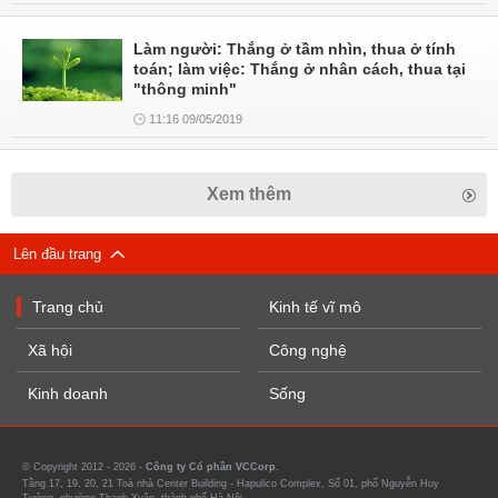
Làm người: Thắng ở tầm nhìn, thua ở tính
toán; làm việc: Thắng ở nhân cách, thua tại
"thông minh"
11:16 09/05/2019
Xem thêm
Lên đầu trang
Trang chủ
Kinh tế vĩ mô
Xã hội
Công nghệ
Kinh doanh
Sống
© Copyright 2012 - 2026 -
Công ty Cổ phần VCCorp.
Tầng 17, 19, 20, 21 Toà nhà Center Building - Hapulico Complex, Số 01, phố Nguyễn Huy