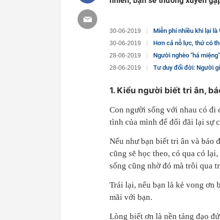
nhiên, bạn sẽ thường xuyên gặp
Miễn phí nhiều khi lại là thứ đ
30-06-2019
Hơn cả nỗ lực, thứ có th
30-06-2019
Người nghèo "há miệng" chờ trún
28-06-2019
Tư duy đổi đời: Người giàu
28-06-2019
1. Kiểu người biết tri ân, b
Con người sống với nhau có đi c
tình của mình để đối đãi lại sự
Nếu như bạn biết tri ân và báo 
cũng sẽ học theo, có qua có lại
sống cũng nhờ đó mà trôi qua tr
Trái lại, nếu bạn là kẻ vong ơn 
mãi với bạn.
Lòng biết ơn là nền tảng đạo đức