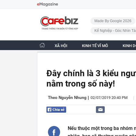
Bỏ qua điều hướng
CafeBiz - Trang chủ
Made By Google 2026
Kế Nghiệp - Góc Nhìn Tà
XÃ HỘI
KINH TẾ VĨ MÔ
KINH 
Đây chính là 3 kiểu ngư
nằm trong số này!
|
Theo Nguyễn Nhung
|
02/07/2019 20:40 PM
Nếu thuộc một trong ba nhóm ngư