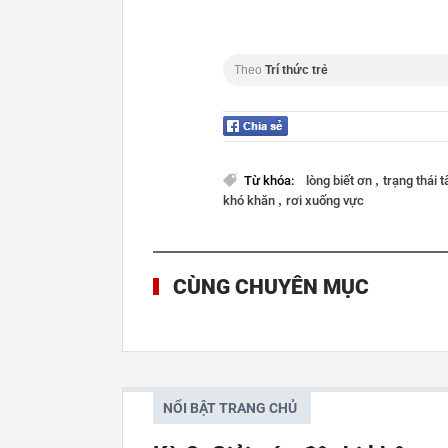
Theo
Trí thức trẻ
,
Từ khóa:
lòng biết ơn
trạng thái 
,
khó khăn
rơi xuống vực
CÙNG CHUYÊN MỤC
NỔI BẬT TRANG CHỦ