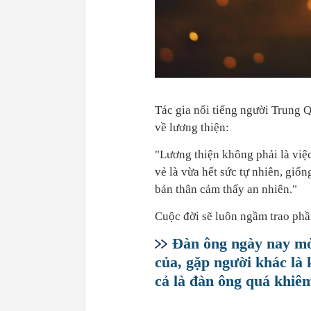
Tác gia nổi tiếng người Trung 
về lương thiện:
"Lương thiện không phải là việ
vẻ là vừa hết sức tự nhiên, giốn
bản thân cảm thấy an nhiên."
Cuộc đời sẽ luôn ngầm trao phần
Đàn ông ngày nay mở
của, gặp người khác là 
cả là đàn ông quá khiêm