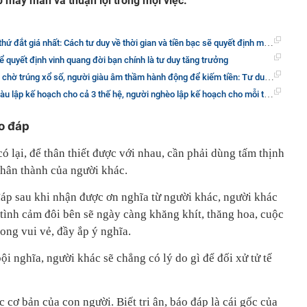
 may mắn và thuận lợi trong mọi việc.
ắt giá nhất: Cách tư duy về thời gian và tiền bạc sẽ quyết định mức độ vương giả của bạn
ể quyết định vinh quang đời bạn chính là tư duy tăng trưởng
g xổ số, người giàu âm thầm hành động để kiếm tiền: Tư duy khác nhau, cuộc đời khác biệt!
 lập kế hoạch cho cả 3 thế hệ, người nghèo lập kế hoạch cho mỗi tối thứ bảy
áo đáp
ó lại, để thân thiết được với nhau, cần phải dùng tấm thịnh
 chân thành của người khác.
đáp sau khi nhận được ơn nghĩa từ người khác, người khác
, tình cảm đôi bên sẽ ngày càng khăng khít, thăng hoa, cuộc
ong vui vẻ, đầy ắp ý nghĩa.
bội nghĩa, người khác sẽ chẳng có lý do gì để đối xử tử tế
 cơ bản của con người. Biết tri ân, báo đáp là cái gốc của