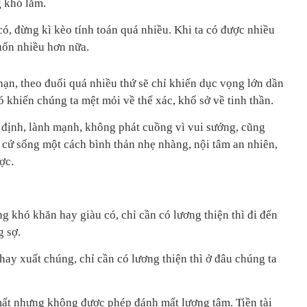
 khó lắm.
có, đừng kì kèo tính toán quá nhiều. Khi ta có được nhiều
uốn nhiều hơn nữa.
hạn, theo đuổi quá nhiều thứ sẽ chỉ khiến dục vọng lớn dần
 khiến chúng ta mệt mỏi về thể xác, khổ sở về tinh thần.
n định, lành mạnh, không phát cuồng vì vui sướng, cũng
 cứ sống một cách bình thản nhẹ nhàng, nội tâm an nhiên,
ợc.
g khó khăn hay giàu có, chỉ cần có lương thiện thì đi đến
g sợ.
ay xuất chúng, chỉ cần có lương thiện thì ở đâu chúng ta
mất nhưng không được phép đánh mất lương tâm. Tiền tài