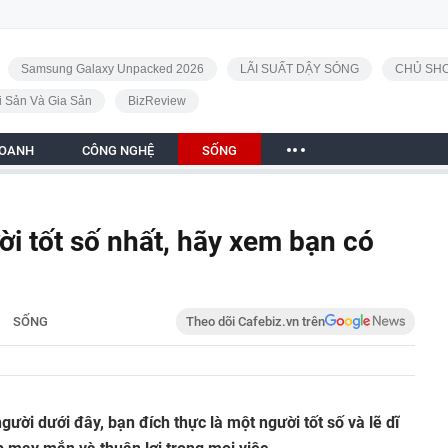
Samsung Galaxy Unpacked 2026
LÃI SUẤT DẬY SÓNG
CHỦ SHO
i Sản Và Gia Sản
BizReview
DOANH
CÔNG NGHỆ
SỐNG
ời tốt số nhất, hãy xem bạn có
SỐNG
Theo dõi Cafebiz.vn trên
ời dưới đây, bạn đích thực là một người tốt số và lẽ dĩ