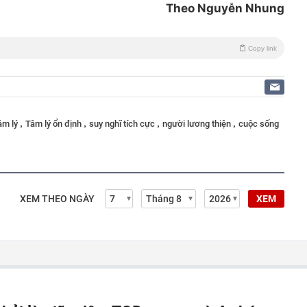
Theo Nguyễn Nhung
Copy link
,
,
,
,
tâm lý
Tâm lý ổn định
suy nghĩ tích cực
người lương thiện
cuộc sống
XEM THEO NGÀY
XEM