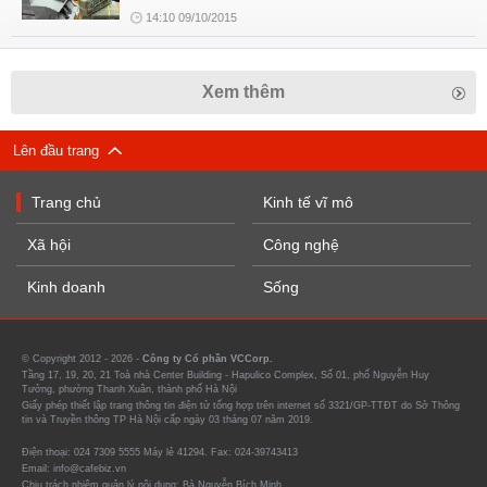
14:10 09/10/2015
Xem thêm
Lên đầu trang
Trang chủ
Kinh tế vĩ mô
Xã hội
Công nghệ
Kinh doanh
Sống
© Copyright 2012 - 2026 -
Công ty Cổ phần VCCorp.
Tầng 17, 19, 20, 21 Toà nhà Center Building - Hapulico Complex, Số 01, phố Nguyễn Huy
Tưởng, phường Thanh Xuân, thành phố Hà Nội
Giấy phép thiết lập trang thông tin điện tử tổng hợp trên internet số 3321/GP-TTĐT do Sở Thông
tin và Truyền thông TP Hà Nội cấp ngày 03 tháng 07 năm 2019.
Điện thoại: 024 7309 5555 Máy lẻ 41294. Fax: 024-39743413
Email: info@cafebiz.vn
Chịu trách nhiệm quản lý nội dung: Bà Nguyễn Bích Minh