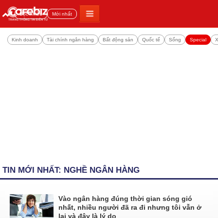
Đọc nhiều
Mới nhất
Kinh doanh
Tài chính ngân hàng
Bất động sản
Quốc tế
Sống
Special
X
TIN MỚI NHẤT: NGHỀ NGÂN HÀNG
Vào ngân hàng đúng thời gian sóng gió
nhất, nhiều người đã ra đi nhưng tôi vẫn ở
lại và đây là lý do