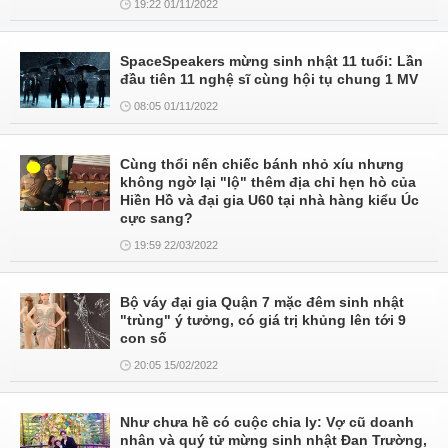
19:22 01/11/2022
SpaceSpeakers mừng sinh nhật 11 tuổi: Lần
đầu tiên 11 nghệ sĩ cùng hội tụ chung 1 MV
08:05 01/11/2022
Cùng thổi nến chiếc bánh nhỏ xíu nhưng
không ngờ lại "lộ" thêm địa chỉ hẹn hò của
Hiền Hồ và đại gia U60 tại nhà hàng kiểu Úc
cực sang?
19:59 22/03/2022
Bộ váy đại gia Quận 7 mặc đêm sinh nhật
"trùng" ý tưởng, có giá trị khủng lên tới 9
con số
20:05 15/02/2022
Như chưa hề có cuộc chia ly: Vợ cũ doanh
nhân và quý tử mừng sinh nhật Đan Trường,