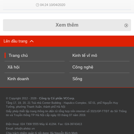
04:24 10/04/2020
Xem thêm
Lên đầu trang
Trang chủ
Kinh tế vĩ mô
Xã hội
Công nghệ
Kinh doanh
Sống
© Copyright 2012 - 2026 -
Công ty Cổ phần VCCorp.
Tầng 17, 19, 20, 21 Toà nhà Center Building - Hapulico Complex, Số 01, phố Nguyễn Huy
Tưởng, phường Thanh Xuân, thành phố Hà Nội
Giấy phép thiết lập trang thông tin điện tử tổng hợp trên internet số 3321/GP-TTĐT do Sở Thông
tin và Truyền thông TP Hà Nội cấp ngày 03 tháng 07 năm 2019.
Điện thoại: 024 7309 5555 Máy lẻ 41294. Fax: 024-39743413
Email: info@cafebiz.vn
Chịu trách nhiệm quản lý nội dung: Bà Nguyễn Bích Minh