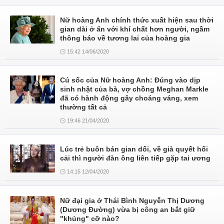
Nữ hoàng Anh chính thức xuất hiện sau thời
gian dài ở ẩn với khí chất hơn người, ngầm
thông báo về tương lai của hoàng gia
15:42 14/06/2020
Cú sốc của Nữ hoàng Anh: Đúng vào dịp
sinh nhật của bà, vợ chồng Meghan Markle
đã có hành động gây choáng váng, xem
thường tất cả
19:46 21/04/2020
Lúc trẻ buôn bán gian dối, về già quyết hối
cải thì người đàn ông liên tiếp gặp tai ương
14:15 12/04/2020
Nữ đại gia ở Thái Bình Nguyễn Thị Dương
(Dương Đường) vừa bị công an bắt giữ
"khủng" cỡ nào?