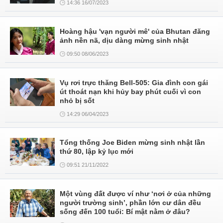
14:36 16/07/2023
Hoàng hậu 'vạn người mê' của Bhutan đăng
ảnh nền nã, dịu dàng mừng sinh nhật
09:50 08/06/2023
Vụ rơi trực thăng Bell-505: Gia đình con gái
út thoát nạn khi hủy bay phút cuối vì con
nhỏ bị sốt
14:29 06/04/2023
Tổng thống Joe Biden mừng sinh nhật lần
thứ 80, lập kỷ lục mới
09:51 21/11/2022
Một vùng đất được ví như ‘nơi ở của những
người trường sinh’, phần lớn cư dân đều
sống đến 100 tuổi: Bí mật nằm ở đâu?