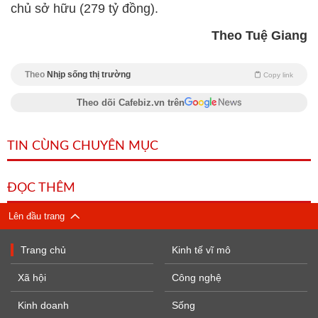
chủ sở hữu (279 tỷ đồng).
Theo Tuệ Giang
Theo
Nhịp sống thị trường
Copy link
Theo dõi Cafebiz.vn trên
TIN CÙNG CHUYÊN MỤC
ĐỌC THÊM
Lên đầu trang
Trang chủ
Kinh tế vĩ mô
Xã hội
Công nghệ
Kinh doanh
Sống