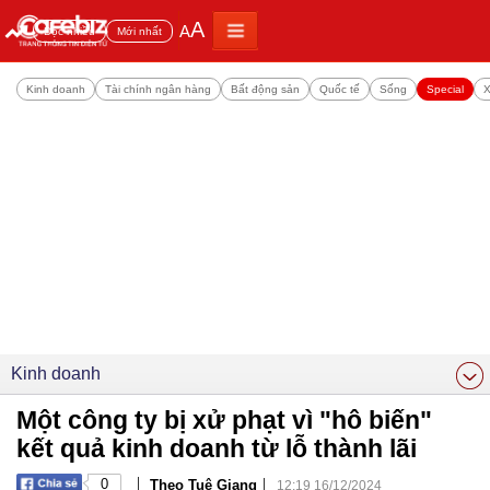
A
A
Đọc nhiều
Mới nhất
Kinh doanh
Tài chính ngân hàng
Bất động sản
Quốc tế
Sống
Special
X
Kinh doanh
Một công ty bị xử phạt vì "hô biến"
kết quả kinh doanh từ lỗ thành lãi
|
|
0
Theo Tuệ Giang
12:19 16/12/2024