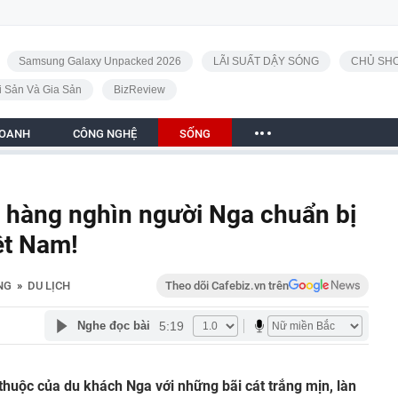
Samsung Galaxy Unpacked 2026
LÃI SUẤT DẬY SÓNG
CHỦ SHO
i Sản Và Gia Sản
BizReview
DOANH
CÔNG NGHỆ
SỐNG
 hàng nghìn người Nga chuẩn bị
ệt Nam!
NG
»
DU LỊCH
Theo dõi Cafebiz.vn trên
5:19
Nghe đọc bài
 thuộc của du khách Nga với những bãi cát trắng mịn, làn