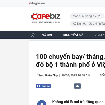
Bỏ qua điều hướng
CafeBiz - Trang chủ
Made By Google 2026
Kế Nghiệp - Góc Nhìn Tà
XÃ HỘI
KINH TẾ VĨ MÔ
KINH 
100 chuyến bay/ tháng,
đổ bộ 1 thành phố ở Vi
|
Theo Kiều Nga
|
10/04/2025 10:48 AM
SỐ
Không chỉ là nơi trú đông quen