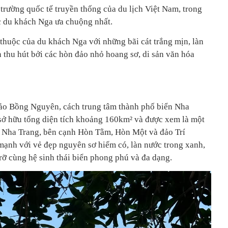
trường quốc tế truyền thống của du lịch Việt Nam, trong
 du khách Nga ưa chuộng nhất.
 thuộc của du khách Nga với những bãi cát trắng mịn, làn
 thu hút bởi các hòn đảo nhỏ hoang sơ, di sản văn hóa
ảo Bồng Nguyên, cách trung tâm thành phố biển Nha
 hữu tổng diện tích khoảng 160km² và được xem là một
a Nha Trang, bên cạnh Hòn Tằm, Hòn Một và đảo Trí
ạnh với vẻ đẹp nguyên sơ hiếm có, làn nước trong xanh,
 rỡ cùng hệ sinh thái biển phong phú và đa dạng.