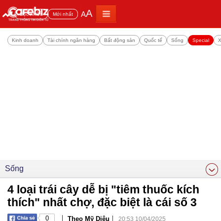
A
A
Đọc nhiều
Mới nhất
Kinh doanh
Tài chính ngân hàng
Bất động sản
Quốc tế
Sống
Special
X
Sống
4 loại trái cây dễ bị "tiêm thuốc kích
thích" nhất chợ, đặc biệt là cái số 3
|
|
0
Theo Mỹ Diệu
20:53 10/04/2025