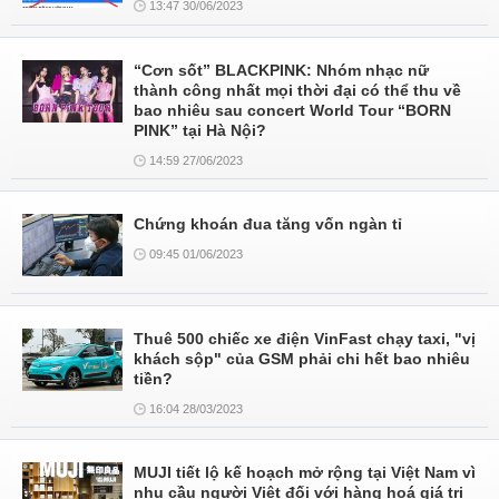
13:47 30/06/2023
“Cơn sốt” BLACKPINK: Nhóm nhạc nữ
thành công nhất mọi thời đại có thể thu về
bao nhiêu sau concert World Tour “BORN
PINK” tại Hà Nội?
14:59 27/06/2023
Chứng khoán đua tăng vốn ngàn tỉ
09:45 01/06/2023
Thuê 500 chiếc xe điện VinFast chạy taxi, "vị
khách sộp" của GSM phải chi hết bao nhiêu
tiền?
16:04 28/03/2023
MUJI tiết lộ kế hoạch mở rộng tại Việt Nam vì
nhu cầu người Việt đối với hàng hoá giá trị