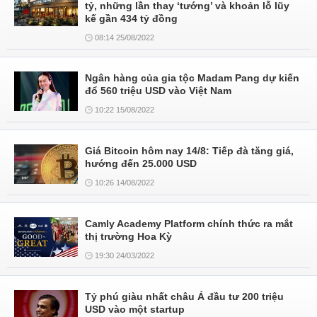
tỷ, những lần thay ‘tướng’ và khoản lỗ lũy
kế gần 434 tỷ đồng
08:14 25/08/2022
Ngân hàng của gia tộc Madam Pang dự kiến
đổ 560 triệu USD vào Việt Nam
10:22 15/08/2022
Giá Bitcoin hôm nay 14/8: Tiếp đà tăng giá,
hướng đến 25.000 USD
10:26 14/08/2022
Camly Academy Platform chính thức ra mắt
thị trường Hoa Kỳ
19:30 24/03/2022
Tỷ phú giàu nhất châu Á đầu tư 200 triệu
USD vào một startup