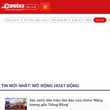
Đọc nhiều
Mới nhất
Kinh doanh
Tài chính ngân hàng
Bất động sản
Quốc tế
Sống
Special
X
TIN MỚI NHẤT: MỞ RỘNG HOẠT ĐỘNG
Xác minh dấu hiệu lừa đảo của nhóm 'Năng
lượng gốc Trống Đồng'