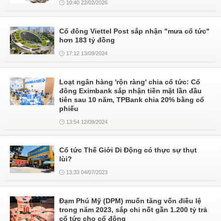
10:40 22/02/2026
Cổ đông Viettel Post sắp nhận "mưa cổ tức"
hơn 183 tỷ đồng
17:12 13/09/2024
Loạt ngân hàng 'rộn ràng' chia cổ tức: Cổ
đông Eximbank sắp nhận tiền mặt lần đầu
tiên sau 10 năm, TPBank chia 20% bằng cổ
phiếu
13:54 12/09/2024
Cổ tức Thế Giới Di Động có thực sự thụt
lùi?
13:33 04/07/2023
Đạm Phú Mỹ (DPM) muốn tăng vốn điều lệ
trong năm 2023, sắp chi nốt gần 1.200 tỷ trả
cổ tức cho cổ đông