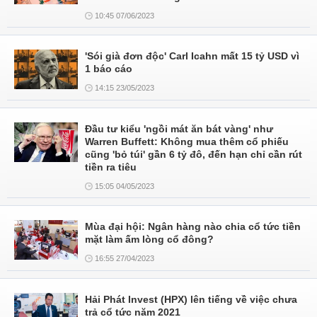
10:45 07/06/2023
'Sói già đơn độc' Carl Icahn mất 15 tỷ USD vì
1 báo cáo
14:15 23/05/2023
Đầu tư kiểu 'ngồi mát ăn bát vàng' như
Warren Buffett: Không mua thêm cổ phiếu
cũng 'bỏ túi' gần 6 tỷ đô, đến hạn chỉ cần rút
tiền ra tiêu
15:05 04/05/2023
Mùa đại hội: Ngân hàng nào chia cổ tức tiền
mặt làm ấm lòng cổ đông?
16:55 27/04/2023
Hải Phát Invest (HPX) lên tiếng về việc chưa
trả cổ tức năm 2021