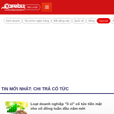
Đọc nhiều
Mới nhất
Kinh doanh
Tài chính ngân hàng
Bất động sản
Quốc tế
Sống
Special
X
TIN MỚI NHẤT: CHI TRẢ CỔ TỨC
Loạt doanh nghiệp "lì xì" cổ tức tiền mặt
cho cổ đông tuần đầu năm mới