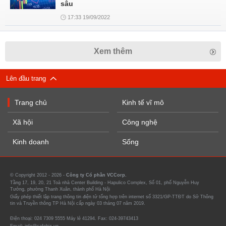
sâu
17:33 19/09/2022
Xem thêm
Lên đầu trang
Trang chủ
Kinh tế vĩ mô
Xã hội
Công nghệ
Kinh doanh
Sống
© Copyright 2012 - 2026 -
Công ty Cổ phần VCCorp.
Tầng 17, 19, 20, 21 Toà nhà Center Building - Hapulico Complex, Số 01, phố Nguyễn Huy
Tưởng, phường Thanh Xuân, thành phố Hà Nội
Giấy phép thiết lập trang thông tin điện tử tổng hợp trên internet số 3321/GP-TTĐT do Sở Thông
tin và Truyền thông TP Hà Nội cấp ngày 03 tháng 07 năm 2019.
Điện thoại: 024 7309 5555 Máy lẻ 41294. Fax: 024-39743413