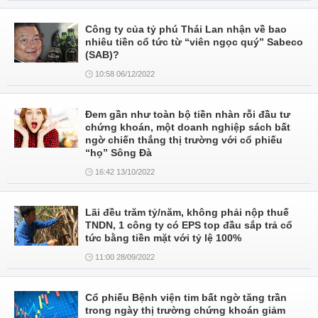
Công ty của tỷ phú Thái Lan nhận về bao
nhiêu tiền cổ tức từ “viên ngọc quý” Sabeco
(SAB)?
10:58 06/12/2022
Đem gần như toàn bộ tiền nhàn rỗi đầu tư
chứng khoán, một doanh nghiệp sách bất
ngờ chiến thắng thị trường với cổ phiếu
“họ” Sông Đà
16:42 13/10/2022
Lãi đều trăm tỷ/năm, không phải nộp thuế
TNDN, 1 công ty có EPS top đầu sắp trả cổ
tức bằng tiền mặt với tỷ lệ 100%
11:00 28/09/2022
Cổ phiếu Bệnh viện tim bất ngờ tăng trần
trong ngày thị trường chứng khoán giảm