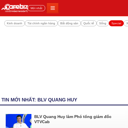
Đọc nhiều
Mới nhất
Kinh doanh
Tài chính ngân hàng
Bất động sản
Quốc tế
Sống
Special
X
TIN MỚI NHẤT: BLV QUANG HUY
BLV Quang Huy làm Phó tổng giám đốc
VTVCab