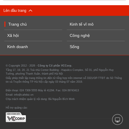
Lên đầu trang
Trang chủ
Kinh tế vĩ mô
Xã hội
Công nghệ
Kinh doanh
Sống
© Copyright 2012 - 2026 -
Công ty Cổ phần VCCorp.
Tầng 17, 19, 20, 21 Toà nhà Center Building - Hapulico Complex, Số 01, phố Nguyễn Huy
Tưởng, phường Thanh Xuân, thành phố Hà Nội
Giấy phép thiết lập trang thông tin điện tử tổng hợp trên internet số 3321/GP-TTĐT do Sở Thông
tin và Truyền thông TP Hà Nội cấp ngày 03 tháng 07 năm 2019.
Điện thoại: 024 7309 5555 Máy lẻ 41294. Fax: 024-39743413
Email: info@cafebiz.vn
Chịu trách nhiệm quản lý nội dung: Bà Nguyễn Bích Minh
Hỗ trợ quảng cáo: