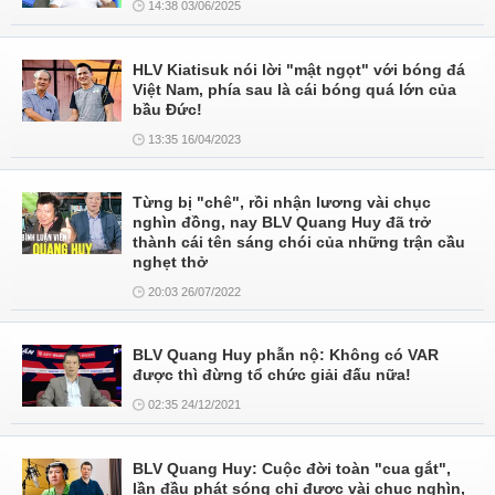
14:38 03/06/2025
HLV Kiatisuk nói lời "mật ngọt" với bóng đá
Việt Nam, phía sau là cái bóng quá lớn của
bầu Đức!
13:35 16/04/2023
Từng bị "chê", rồi nhận lương vài chục
nghìn đồng, nay BLV Quang Huy đã trở
thành cái tên sáng chói của những trận cầu
nghẹt thở
20:03 26/07/2022
BLV Quang Huy phẫn nộ: Không có VAR
được thì đừng tổ chức giải đấu nữa!
02:35 24/12/2021
BLV Quang Huy: Cuộc đời toàn "cua gắt",
lần đầu phát sóng chỉ được vài chục nghìn,