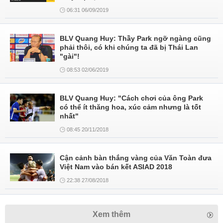
06:31 06/09/2019
BLV Quang Huy: Thầy Park ngỡ ngàng cũng
phải thôi, có khi chúng ta đã bị Thái Lan
"gài"!
08:53 02/06/2019
BLV Quang Huy: "Cách chơi của ông Park
có thể ít thăng hoa, xúc cảm nhưng là tốt
nhất"
08:45 20/11/2018
Cận cảnh bàn thắng vàng của Văn Toàn đưa
Việt Nam vào bán kết ASIAD 2018
22:38 27/08/2018
Xem thêm