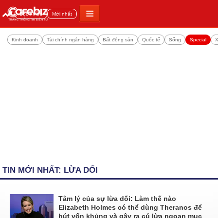
Đọc nhiều
Mới nhất
Kinh doanh
Tài chính ngân hàng
Bất động sản
Quốc tế
Sống
Special
X
TIN MỚI NHẤT: LỪA DỐI
Tâm lý của sự lừa dối: Làm thế nào
Elizabeth Holmes có thể dùng Theranos để
hút vốn khủng và gây ra cú lừa ngoạn mục