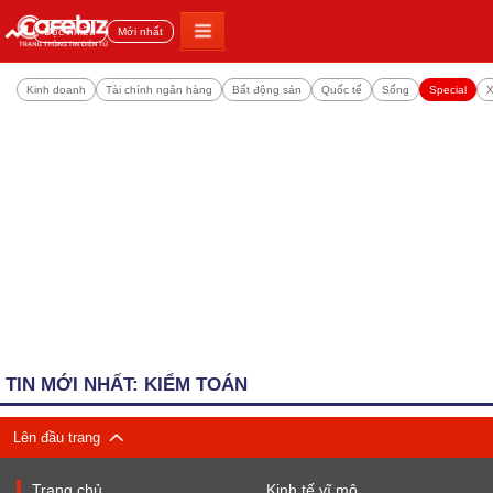
Đọc nhiều
Mới nhất
Kinh doanh
Tài chính ngân hàng
Bất động sản
Quốc tế
Sống
Special
X
TIN MỚI NHẤT: KIỂM TOÁN
Lên đầu trang
Trang chủ
Kinh tế vĩ mô