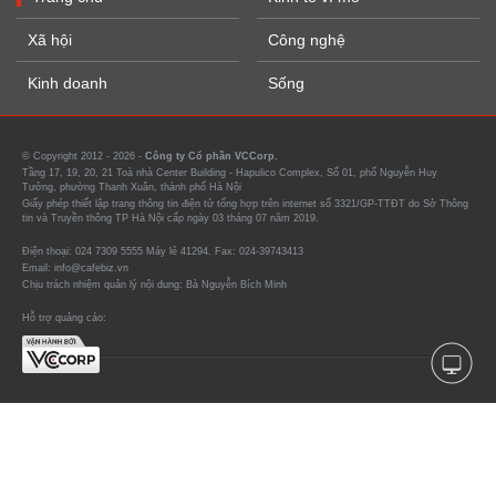
Xã hội
Công nghệ
Kinh doanh
Sống
© Copyright 2012 - 2026 -
Công ty Cổ phần VCCorp.
Tầng 17, 19, 20, 21 Toà nhà Center Building - Hapulico Complex, Số 01, phố Nguyễn Huy
Tưởng, phường Thanh Xuân, thành phố Hà Nội
Giấy phép thiết lập trang thông tin điện tử tổng hợp trên internet số 3321/GP-TTĐT do Sở Thông
tin và Truyền thông TP Hà Nội cấp ngày 03 tháng 07 năm 2019.
Điện thoại: 024 7309 5555 Máy lẻ 41294. Fax: 024-39743413
Email: info@cafebiz.vn
Chịu trách nhiệm quản lý nội dung: Bà Nguyễn Bích Minh
Hỗ trợ quảng cáo: