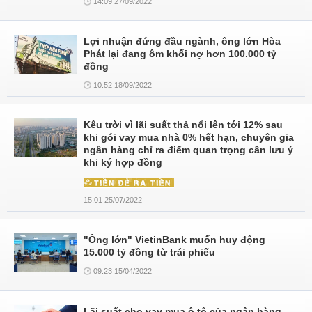
14:09 27/09/2022
Lợi nhuận đứng đầu ngành, ông lớn Hòa
Phát lại đang ôm khối nợ hơn 100.000 tỷ
đồng
10:52 18/09/2022
Kêu trời vì lãi suất thả nổi lên tới 12% sau
khi gói vay mua nhà 0% hết hạn, chuyên gia
ngân hàng chỉ ra điểm quan trọng cần lưu ý
khi ký hợp đồng
15:01 25/07/2022
"Ông lớn" VietinBank muốn huy động
15.000 tỷ đồng từ trái phiếu
09:23 15/04/2022
Lãi suất cho vay mua ô tô của ngân hàng