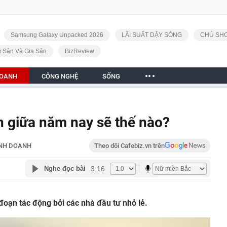
Samsung Galaxy Unpacked 2026
LÃI SUẤT DẬY SÓNG
CHỦ SHO
i Sản Và Gia Sản
BizReview
DOANH
CÔNG NGHỆ
SỐNG
n giữa năm nay sẽ thế nào?
NH DOANH
Theo dõi Cafebiz.vn trên
3:16
Nghe đọc bài
 đoạn tác động bởi các nhà đầu tư nhỏ lẻ.