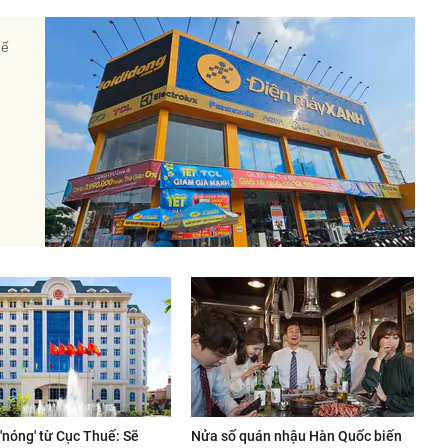
hế
'nóng' từ Cục Thuế: Sẽ
Nửa số quán nhậu Hàn Quốc biến