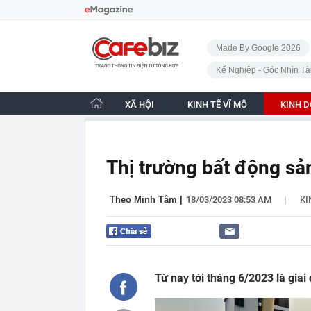
Bỏ qua điều hướng
CafeBiz - Trang chủ
Made By Google 2026
Kế Nghiệp - Góc Nhìn Tà
XÃ HỘI
KINH TẾ VĨ MÔ
KINH 
Thị trường bất động sả
|
Theo Minh Tâm
|
18/03/2023 08:53 AM
KI
Từ nay tới tháng 6/2023 là giai