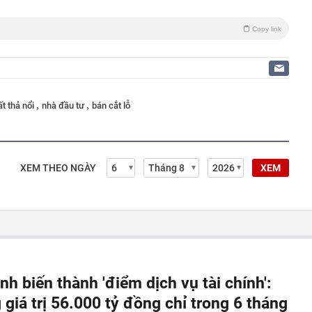
Copy link
,
,
ất thả nổi
nhà đầu tư
bán cắt lỗ
XEM THEO NGÀY
XEM
 biến thành 'điểm dịch vụ tài chính':
g giá trị 56.000 tỷ đồng chỉ trong 6 tháng