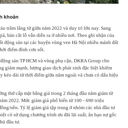
nh khoản
vào trầm lắng từ giữa năm 2022 và duy trì lớn nay. Sang
iá, bán cắt lỗ vẫn diễn ra ở nhiều nơi. Theo ghi nhận của
 bất động sản tại các huyện vùng ven Hà Nội nhiều mảnh đất
thời điểm đỉnh cơn sốt.
ất động sản TP HCM và vùng phụ cận, DKRA Group cho
ờng giảm mạnh, lượng giao dịch phát sinh đặc biệt khiêm
y kéo dài từ thời điểm giữa năm ngoái và chưa có dấu hiệu
rường thứ cấp mặt bằng giá trong 2 tháng đầu năm giảm từ
 năm 2022. Mức giảm giá phổ biến từ 100 - 690 triệu
 đồng/nền. Tỷ lệ giảm giá tập trung ở nhóm các nhà đầu tư
biệt có sử dụng chương trình ưu đãi lãi suất, ân hạn nợ gốc
hủ đầu tư.