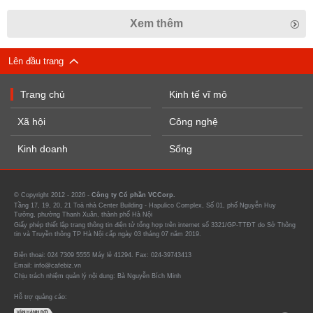
Xem thêm
Lên đầu trang
Trang chủ
Kinh tế vĩ mô
Xã hội
Công nghệ
Kinh doanh
Sống
© Copyright 2012 - 2026 -
Công ty Cổ phần VCCorp.
Tầng 17, 19, 20, 21 Toà nhà Center Building - Hapulico Complex, Số 01, phố Nguyễn Huy
Tưởng, phường Thanh Xuân, thành phố Hà Nội
Giấy phép thiết lập trang thông tin điện tử tổng hợp trên internet số 3321/GP-TTĐT do Sở Thông
tin và Truyền thông TP Hà Nội cấp ngày 03 tháng 07 năm 2019.
Điện thoại: 024 7309 5555 Máy lẻ 41294. Fax: 024-39743413
Email: info@cafebiz.vn
Chịu trách nhiệm quản lý nội dung: Bà Nguyễn Bích Minh
Hỗ trợ quảng cáo: