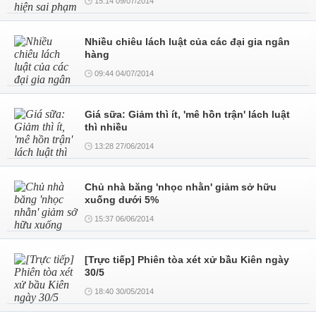
15:14 09/07/2014
Nhiều chiêu lách luật của các đại gia ngân
hàng
09:44 04/07/2014
Giá sữa: Giảm thì ít, 'mê hồn trận' lách luật
thì nhiều
13:28 27/06/2014
Chủ nhà băng 'nhọc nhằn' giảm sở hữu
xuống dưới 5%
15:37 06/06/2014
[Trực tiếp] Phiên tòa xét xử bầu Kiên ngày
30/5
18:40 30/05/2014