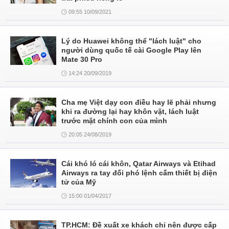
09:55 10/09/2021
Lý do Huawei không thể "lách luật" cho
người dùng quốc tế cài Google Play lên
Mate 30 Pro
14:24 20/09/2019
Cha mẹ Việt dạy con điều hay lẽ phải nhưng
khi ra đường lại hay khôn vặt, lách luật
trước mặt chính con của mình
20:05 24/08/2019
Cái khó ló cái khôn, Qatar Airways và Etihad
Airways ra tay đối phó lệnh cấm thiết bị điện
tử của Mỹ
15:00 01/04/2017
TP.HCM: Đề xuất xe khách chỉ nên được cấp