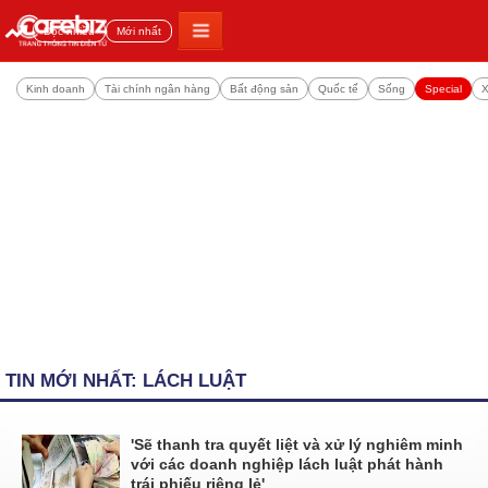
Đọc nhiều
Mới nhất
Kinh doanh
Tài chính ngân hàng
Bất động sản
Quốc tế
Sống
Special
X
TIN MỚI NHẤT: LÁCH LUẬT
'Sẽ thanh tra quyết liệt và xử lý nghiêm minh
với các doanh nghiệp lách luật phát hành
trái phiếu riêng lẻ'