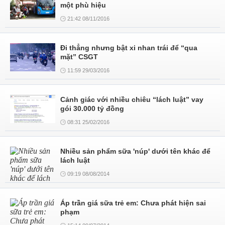
một phù hiệu
21:42 08/11/2016
Đi thẳng nhưng bật xi nhan trái để “qua
mặt” CSGT
11:59 29/03/2016
Cảnh giác với nhiều chiêu “lách luật” vay
gói 30.000 tỷ đồng
08:31 25/02/2016
Nhiều sản phẩm sữa 'núp' dưới tên khác để
lách luật
09:19 08/08/2014
Áp trần giá sữa trẻ em: Chưa phát hiện sai
phạm