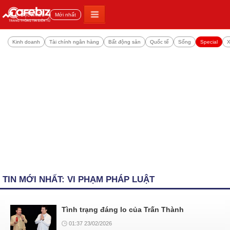
Đọc nhiều
Mới nhất
Kinh doanh
Tài chính ngân hàng
Bất động sản
Quốc tế
Sống
Special
X
TIN MỚI NHẤT: VI PHẠM PHÁP LUẬT
Tình trạng đáng lo của Trấn Thành
01:37 23/02/2026