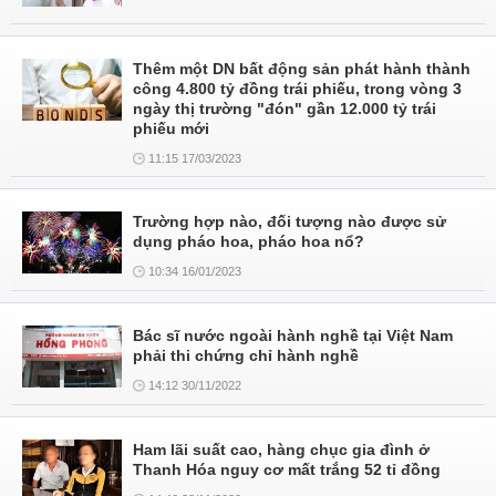
Thêm một DN bất động sản phát hành thành
công 4.800 tỷ đồng trái phiếu, trong vòng 3
ngày thị trường "đón" gần 12.000 tỷ trái
phiếu mới
11:15 17/03/2023
Trường hợp nào, đối tượng nào được sử
dụng pháo hoa, pháo hoa nổ?
10:34 16/01/2023
Bác sĩ nước ngoài hành nghề tại Việt Nam
phải thi chứng chỉ hành nghề
14:12 30/11/2022
Ham lãi suất cao, hàng chục gia đình ở
Thanh Hóa nguy cơ mất trắng 52 tỉ đồng