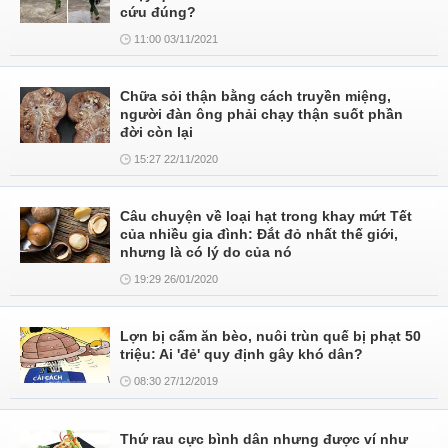
cứu đúng?
11:00 03/11/2021
Chữa sỏi thận bằng cách truyền miệng,
người đàn ông phải chạy thận suốt phần
đời còn lại
15:27 22/11/2020
Câu chuyện về loại hạt trong khay mứt Tết
của nhiều gia đình: Đắt đỏ nhất thế giới,
nhưng là có lý do của nó
19:29 26/01/2020
Lợn bị cấm ăn bèo, nuôi trùn quế bị phạt 50
triệu: Ai 'đẻ' quy định gây khó dân?
08:30 27/12/2019
Thứ rau cực bình dân nhưng được ví như