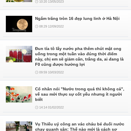
10:20 13/05/2023
Ngắm trăng tròn 16 đẹp lung linh ở Hà Nội
08:29 12/09/2022
Đun tía tô lấy nước pha thêm chút mật ong
uống trong một tuần vào đúng thời điểm
này, chị em sẽ giảm cân, trắng da, ai đang là
F0 cũng được hưởng lợi
09:59 10/03/2022
Cổ nhân nói "Nước trong quá thì không cá",
vế sau mới thực sự cốt yếu nhưng ít người
biết
14:14 01/02/2022
Vụ Thiếu uý công an vác cháu bé đuối nước
chạy quanh sân: Thế nào mới là cách sơ