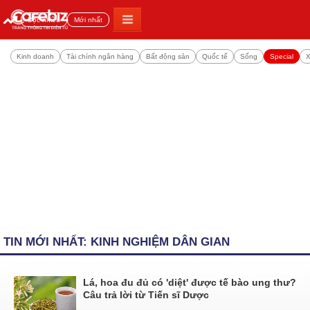
Đọc nhiều
Mới nhất
Kinh doanh
Tài chính ngân hàng
Bất động sản
Quốc tế
Sống
Special
X
TIN MỚI NHẤT: KINH NGHIỆM DÂN GIAN
Lá, hoa đu đủ có 'diệt' được tế bào ung thư?
Câu trả lời từ Tiến sĩ Dược