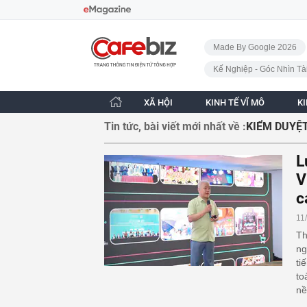
Bỏ qua điều hướng
CafeBiz - Trang chủ
Made By Google 2026
Kế Nghiệp - Góc Nhìn Tà
XÃ HỘI
KINH TẾ VĨ MÔ
K
Tin tức, bài viết mới nhất về :
KIỂM DUYỆ
L
V
c
11
Th
ng
ti
to
nề