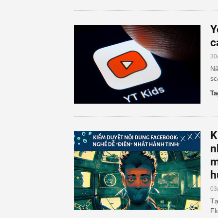
Y
c
30
Nă
sc
Ta
K
n
m
h
03
Tạ
Fl