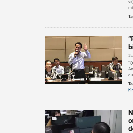
vi
mì
Ta
“
b
15
"Q
An
du
Ta
hì
N
o
d