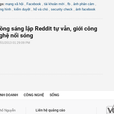
,
,
,
,
,
gs:
mạng xã hội
Facebook
tài khoản mới
fb
ảnh phản cảm
,
,
,
,
ng hình
kiểm duyệt
hổ và chó
security check
ảnh facebook
ồng sáng lập Reddit tự vẫn, giới công
ghệ nổi sóng
/01/2013 01:29:09 PM
INH DOANH
CÔNG NGHỆ
SỐNG
Liên hệ quảng cáo
 phố Nguyễn