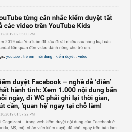
ouTube từng cân nhắc kiểm duyệt tất
ả các video trên YouTube Kids
/12/2019 02:35:00 PM
m 2019 của YouTube đã xấu đi rất nhiều sau hàng loạt các
andal liên quan đến video dành riêng cho trẻ em.
,
,
,
,
gs:
youtube
trẻ em
nội dung
kiểm duyệt
video
iểm duyệt Facebook – nghề dễ ‘điên’
hất hành tinh: Xem 1.000 nội dung bẩn
ỗi ngày, đi WC phải ghi lại thời gian,
út cần, ‘quan hệ’ ngay tại chỗ làm!
/10/2019 01:37:22 PM
i Cognizant – trang web kiểm duyệt nội dung của Facebook ở
orida, Mỹ, một nhân viên kiểm duyệt đã chết ngay trên bàn làm