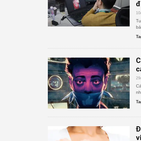
đ
10
Tu
bả
Ta
C
c
29
Cá
nh
Ta
Đ
v