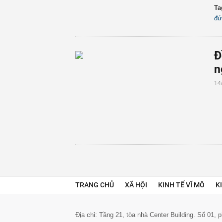
Ta
đứ
Đ
n
14
TRANG CHỦ
XÃ HỘI
KINH TẾ VĨ MÔ
K
Địa chỉ: Tầng 21, tòa nhà Center Building. Số 01,