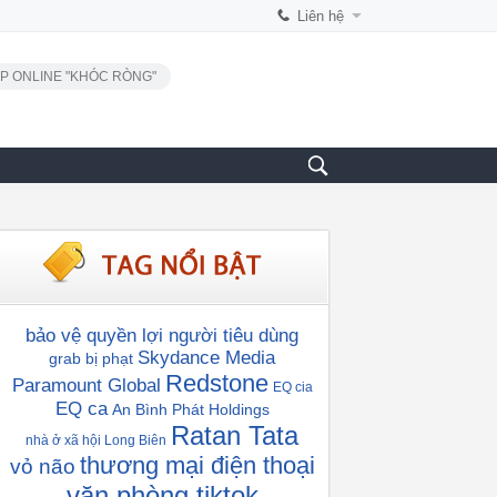
Liên hệ
P ONLINE "KHÓC RÒNG"
bảo vệ quyền lợi người tiêu dùng
Skydance Media
grab bị phạt
Redstone
Paramount Global
EQ cia
EQ ca
An Bình Phát Holdings
Ratan Tata
nhà ở xã hội Long Biên
thương mại điện thoại
vỏ não
văn phòng tiktok