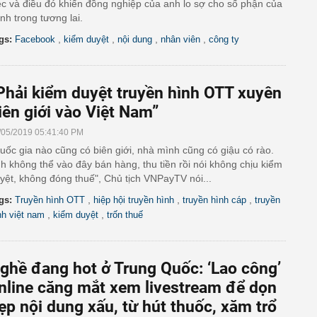
ệc và điều đó khiến đồng nghiệp của anh lo sợ cho số phận của
nh trong tương lai.
,
,
,
,
gs:
Facebook
kiểm duyệt
nội dung
nhân viên
công ty
Phải kiểm duyệt truyền hình OTT xuyên
iên giới vào Việt Nam”
/05/2019 05:41:40 PM
uốc gia nào cũng có biên giới, nhà mình cũng có giậu có rào.
h không thể vào đây bán hàng, thu tiền rồi nói không chịu kiểm
yệt, không đóng thuế", Chủ tịch VNPayTV nói...
,
,
,
gs:
Truyền hình OTT
hiệp hội truyền hình
truyền hình cáp
truyền
,
,
nh việt nam
kiểm duyệt
trốn thuế
ghề đang hot ở Trung Quốc: ‘Lao công’
nline căng mắt xem livestream để dọn
ẹp nội dung xấu, từ hút thuốc, xăm trổ