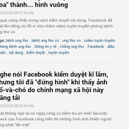
oa" thành... hình vuông
/10/2016 09:07:00 AM
 quá cứng nhắc trong cách kiểm duyệt nội dung, Facebook đã
ải lên tiếng xin lỗi vì xóa nhầm video tuyên truyền phòng bệnh
g thư vú.
,
,
,
gs:
bệnh ung thư
bệnh ung thư vú
ung thư vú
video tuyên truyền
,
,
,
,
hòng bệnh ung thư
thông tin y tế
chống ung thư
Facebook
điều
,
,
,
oản
nội dung
kiểm duyệt
tuyên truyền
ghe nói Facebook kiểm duyệt kĩ lắm,
hưng tôi đã "đứng hình" khi thấy ảnh
ổ-và-chó do chính mạng xã hội này
ăng tải
/10/2016 08:55:00 AM
ật không ngờ lại có ngày công cụ kiểm tra an ninh Security
eck của Facebook cũng hiển thị những hình ảnh khiến người
ng phải "đỏ mặt".