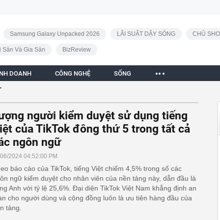
Samsung Galaxy Unpacked 2026
LÃI SUẤT DẬY SÓNG
CHỦ SHO
i Sản Và Gia Sản
BizReview
INH DOANH
CÔNG NGHỆ
SỐNG
T
ượng người kiểm duyệt sử dụng tiếng
iệt của TikTok đông thứ 5 trong tất cả
ác ngôn ngữ
/06/2024 04:52:00 PM
eo báo cáo của TikTok, tiếng Việt chiếm 4,5% trong số các
ôn ngữ kiểm duyệt cho nhân viên của nền tảng này, dẫn đầu là
ếng Anh với tỷ lệ 25,6%. Đại diện TikTok Việt Nam khẳng định an
àn cho người dùng và cộng đồng luôn là ưu tiên hàng đầu của
n tảng.