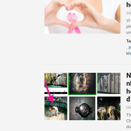
h
24
Vì
ph
un
Ta
,
p
kh
N
n
h
đ
06
Th
Ch
dù