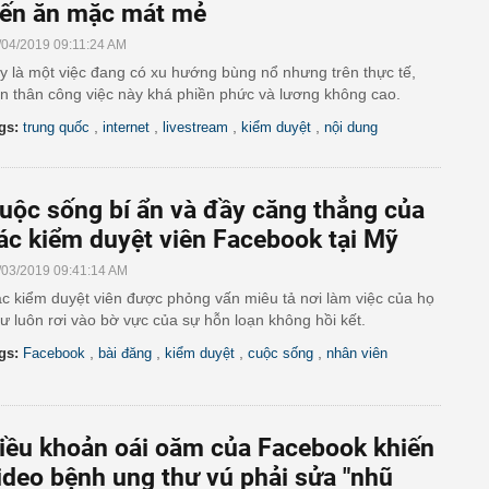
ến ăn mặc mát mẻ
/04/2019 09:11:24 AM
y là một việc đang có xu hướng bùng nổ nhưng trên thực tế,
n thân công việc này khá phiền phức và lương không cao.
,
,
,
,
gs:
trung quốc
internet
livestream
kiểm duyệt
nội dung
uộc sống bí ẩn và đầy căng thẳng của
ác kiểm duyệt viên Facebook tại Mỹ
/03/2019 09:41:14 AM
c kiểm duyệt viên được phỏng vấn miêu tả nơi làm việc của họ
ư luôn rơi vào bờ vực của sự hỗn loạn không hồi kết.
,
,
,
,
gs:
Facebook
bài đăng
kiểm duyệt
cuộc sống
nhân viên
iều khoản oái oăm của Facebook khiến
ideo bệnh ung thư vú phải sửa "nhũ