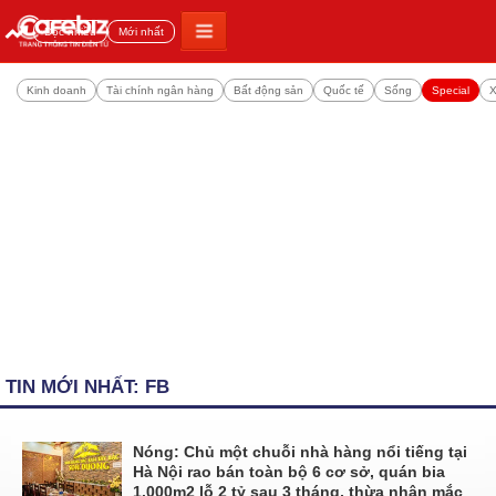
Đọc nhiều
Mới nhất
Kinh doanh
Tài chính ngân hàng
Bất động sản
Quốc tế
Sống
Special
X
TIN MỚI NHẤT: FB
Nóng: Chủ một chuỗi nhà hàng nổi tiếng tại
Hà Nội rao bán toàn bộ 6 cơ sở, quán bia
1.000m2 lỗ 2 tỷ sau 3 tháng, thừa nhận mắc