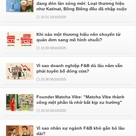
đang đón làn sóng mới: Loạt thương hiệu
như Katinat, Bông Biêng đều đã nhập cuộc
10:21 10/10/2025
Khi nào một thương hiệu nên chuyển từ
quán đơn sang mô hình chuỗi?
15:09 09/10/2025
Vì sao doanh nghiệp F&B dù lâu năm vẫn
phải tuyên bố đóng cửa?
15:36 05/10/2025
Founder Matcha Vibe: "Matcha Vibe thành
công một phần là nhờ bắt kịp xu hướng"
16:19 02/10/2025
Vì sao nhân sự ngành F&B khó gắn bó lâu
dài?