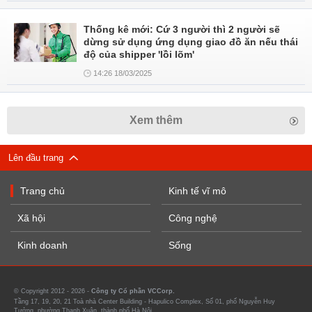
Thống kê mới: Cứ 3 người thì 2 người sẽ
dừng sử dụng ứng dụng giao đồ ăn nếu thái
độ của shipper 'lồi lõm'
14:26 18/03/2025
Xem thêm
Lên đầu trang
Trang chủ
Kinh tế vĩ mô
Xã hội
Công nghệ
Kinh doanh
Sống
© Copyright 2012 - 2026 -
Công ty Cổ phần VCCorp.
Tầng 17, 19, 20, 21 Toà nhà Center Building - Hapulico Complex, Số 01, phố Nguyễn Huy
Tưởng, phường Thanh Xuân, thành phố Hà Nội