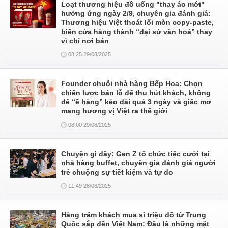
Loạt thương hiệu đồ uống "thay áo mới"
hưởng ứng ngày 2/9, chuyên gia đánh giá:
Thương hiệu Việt thoát lối mòn copy-paste,
biến cửa hàng thành “đại sứ văn hoá” thay
vì chỉ nơi bán
08:25 29/08/2025
Founder chuỗi nhà hàng Bếp Hoa: Chọn
chiến lược bán lỗ để thu hút khách, không
để “ế hàng” kéo dài quá 3 ngày và giấc mơ
mang hương vị Việt ra thế giới
08:00 29/08/2025
Chuyện gì đây: Gen Z tổ chức tiệc cưới tại
nhà hàng buffet, chuyên gia đánh giá người
trẻ chuộng sự tiết kiệm và tự do
11:49 28/08/2025
Hàng trăm khách mua sỉ triệu đô từ Trung
Quốc sắp đến Việt Nam: Đâu là những mặt