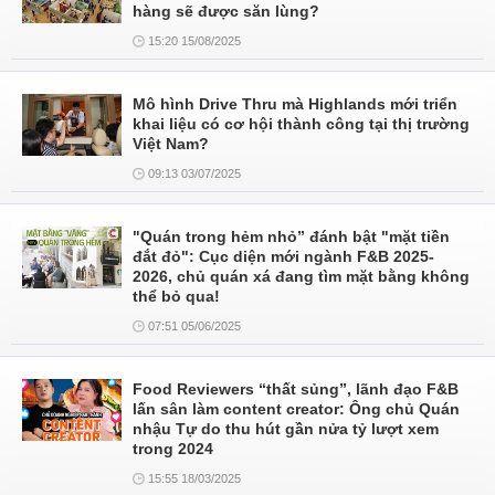
hàng sẽ được săn lùng?
15:20 15/08/2025
Mô hình Drive Thru mà Highlands mới triển
khai liệu có cơ hội thành công tại thị trường
Việt Nam?
09:13 03/07/2025
"Quán trong hẻm nhỏ” đánh bật "mặt tiền
đắt đỏ": Cục diện mới ngành F&B 2025-
2026, chủ quán xá đang tìm mặt bằng không
thể bỏ qua!
07:51 05/06/2025
Food Reviewers “thất sủng”, lãnh đạo F&B
lấn sân làm content creator: Ông chủ Quán
nhậu Tự do thu hút gần nửa tỷ lượt xem
trong 2024
15:55 18/03/2025