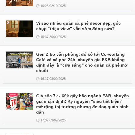
10:23 02/10/2025
Vì sao nhiều quán cà phê decor đẹp, góc
chụp “triệu view” vẫn sớm đóng cửa?
15:37 30/09/2025
Gen Z bỏ văn phòng, đổ xô tới Co-working
Café và cà phê 24h, chuyên gia F&B khẳng
định đây là “cửa sáng” cho quán cà phê mở
chuỗi
16:17 08/09/2025
Giá sốc 7k - 69k gây bão ngành F&B, chuyên
gia nhận định: Kỷ nguyên “siêu tiết kiệm”
mở rộng thị trường nhưng đe doạ quán bình
dân
17:32 03/09/2025